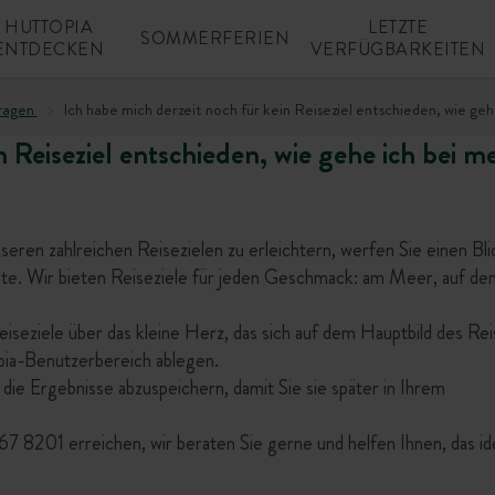
HUTTOPIA
LETZTE
SOMMERFERIEN
ENTDECKEN
VERFÜGBARKEITEN
ragen
Ich habe mich derzeit noch für kein Reiseziel entschieden, wie ge
n Reiseziel entschieden, wie gehe ich bei m
ren zahlreichen Reisezielen zu erleichtern, werfen Sie einen Blic
te. Wir bieten Reiseziele für jeden Geschmack: am Meer, auf de
iseziele über das kleine Herz, das sich auf dem Hauptbild des Rei
opia-Benutzerbereich ablegen.
 die Ergebnisse abzuspeichern, damit Sie sie später in Ihrem
7 8201 erreichen, wir beraten Sie gerne und helfen Ihnen, das id