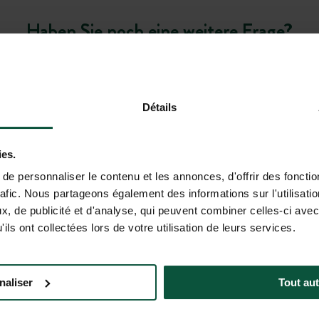
Haben Sie noch eine weitere Frage?
Détails
ler Assistent befindet sich derzeit in der Beta-Version. Die berei
ies.
. Wir empfehlen Ihnen, wichtige Informationen (Preise, Verfügbar
e personnaliser le contenu et les annonces, d'offrir des fonctio
rüfen.
rafic. Nous partageons également des informations sur l'utilisati
, de publicité et d'analyse, qui peuvent combiner celles-ci avec
ils ont collectées lors de votre utilisation de leurs services.
HAFT BEI!
rangeboten von Huttopia!
naliser
Tout aut