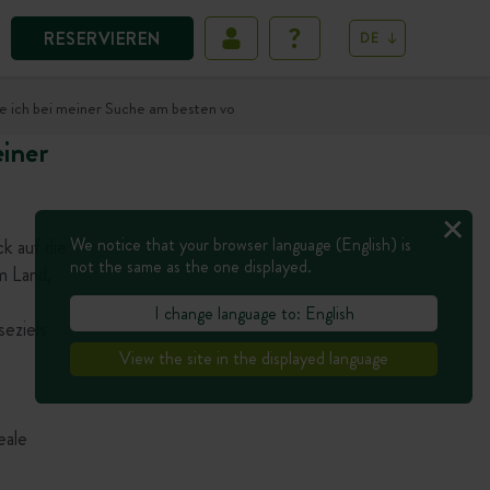
RESERVIEREN
DE
he ich bei meiner Suche am besten vor?
einer
We notice that your browser language (English) is
k auf die
not the same as the one displayed.
m Land,
I change language to: English
seziels
View the site in the displayed language
eale