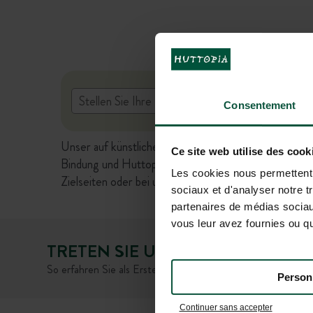
Consentement
Unser auf künstlicher Intelligenz basierender virtuel
Ce site web utilise des cook
Bindung und Huttopia übernimmt dafür keine Haftung
Les cookies nous permettent d
Zielseiten oder bei unserem Kundenservice zu überp
sociaux et d'analyser notre t
partenaires de médias sociaux
vous leur avez fournies ou qu'
TRETEN SIE UNSERER GEMEINSC
So erfahren Sie als Erster von den Neuigkeiten und Sonde
Person
Continuer sans accepter