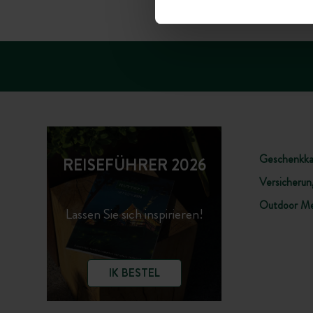
HÄUFIG GESTELLTE FRA
Geschenkka
REISEFÜHRER 2026
Versicherung
Outdoor Me
Lassen Sie sich inspirieren!
IK BESTEL