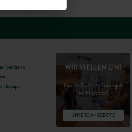
+49 392 9267 8201
00 - 18.00 UHR; SA: 09.00 - 17.00 UHR)
WIR STELLEN EIN!
ia Foundation
ate
Finden Sie Ihren Traumjob
cs Huttopia
bei Huttopia!
UNSERE ANGEBOTE