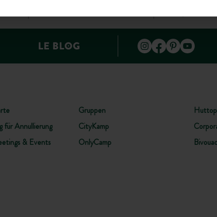
GEN
HILFE UND KONTAKT
(MO - FR: 9.
rte
Gruppen
Huttop
 für Annullierung
CityKamp
Corpor
etings & Events
OnlyCamp
Bivoua