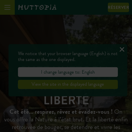
RÉSERVER
We notice that your browser language (English) is not
the same as the one displayed.
CHEZ HUTTOPIA,
I change language to: English
CAMPER C’EST LA
View the site in the displayed language
LIBERTÉ
Cet été… respirez, rêvez et évadez-vous !
On
vous offre la Nature à l’état brut. Et la liberté enfin
retrouvée de bouger, se détendre et vivre les