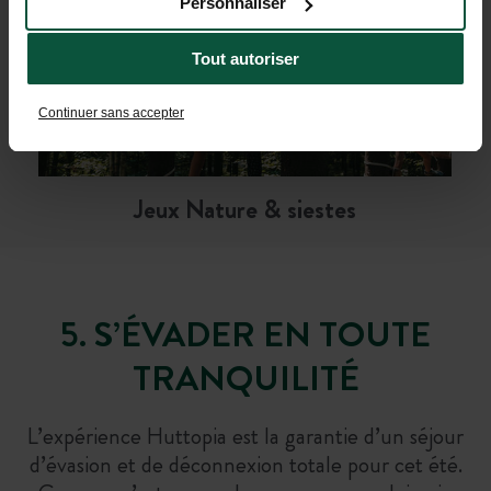
Personnaliser
Tout autoriser
Continuer sans accepter
Jeux Nature & siestes
5. S’ÉVADER EN TOUTE
TRANQUILITÉ
L’expérience Huttopia est la garantie d’un séjour
d’évasion et de déconnexion totale pour cet été.