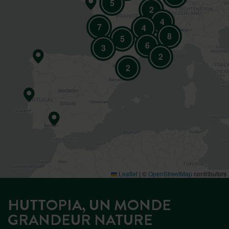
5
2
4
7
4
8
5
6
3
2
2
Leaflet
|
©
OpenStreetMap
contributors
HUTTOPIA, UN MONDE
GRANDEUR NATURE