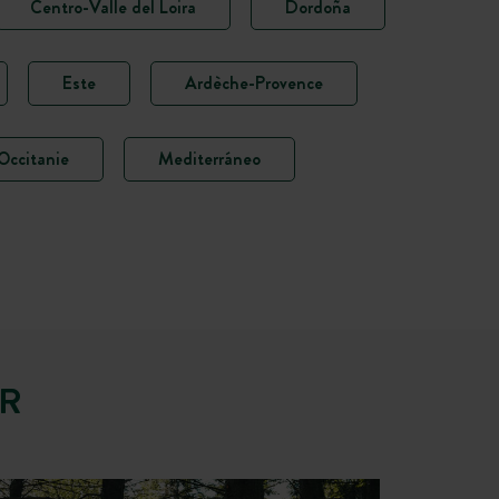
Centro-Valle del Loira
Dordoña
Este
Ardèche-Provence
Occitanie
Mediterráneo
AR