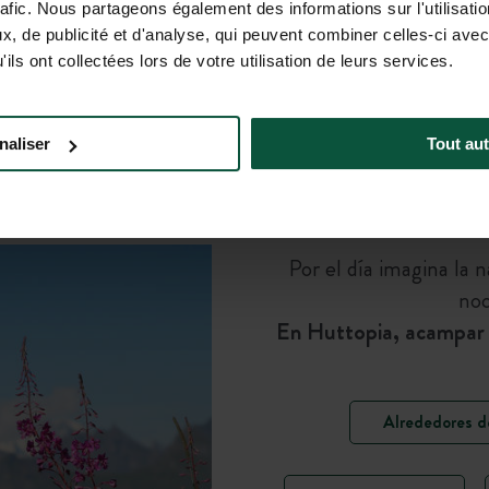
rafic. Nous partageons également des informations sur l'utilisati
, de publicité et d'analyse, qui peuvent combiner celles-ci avec
ils ont collectées lors de votre utilisation de leurs services.
3. SOÑAR
naliser
Tout aut
Por el día imagina la n
noc
En Huttopia, acampar si
Alrededores de