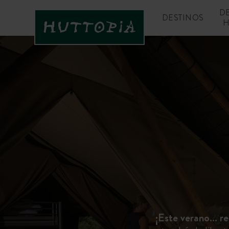
D
DESTINOS
H
¡Este verano… re