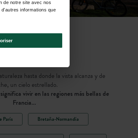
on de notre site avec nos
 d'autres informations que
oriser
aturaleza hasta donde la vista alcanza y de
he, un cielo estrellado.
gnifica vivir en las regiones más bellas de
Francia…
 París
Bretaña-Normandía