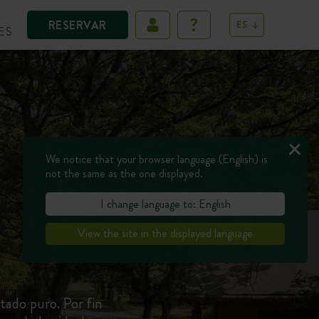
RESERVAR
ES
ES
We notice that your browser language (English) is
not the same as the one displayed.
I change language to: English
View the site in the displayed language
ado puro. Por fin