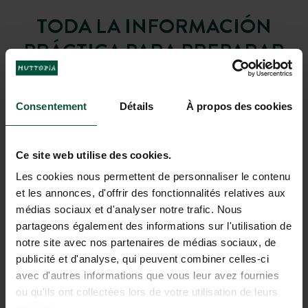
TODA LA INFORMACIÓN
PRÁCTICA PARA PREPARAR
TU ESTANCIA
Consentement
Détails
À propos des cookies
Café-comptoir
Ver fechas
Ce site web utilise des cookies.
Picoteo
Les cookies nous permettent de personnaliser le contenu
Ver fechas
et les annonces, d'offrir des fonctionnalités relatives aux
médias sociaux et d'analyser notre trafic. Nous
Desayuno
partageons également des informations sur l'utilisation de
Ver fechas
notre site avec nos partenaires de médias sociaux, de
publicité et d'analyse, qui peuvent combiner celles-ci
Piscinas y spa
avec d'autres informations que vous leur avez fournies
Ver fechas
ou qu'ils ont collectées lors de votre utilisation de leurs