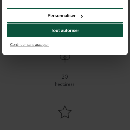
services.
Pequeños Tramperos
Ver fechas
Personnaliser
Actividades y fiestas
Ver fechas
Tout autoriser
Continuer sans accepter
20
hectáreas