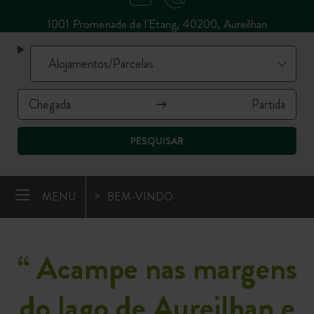
1001 Promenade de l'Etang, 40200, Aureilhan
PESQUISAR
MENU
BEM-VINDO
“ Acampe nas margens
do lago de Aureilhan e