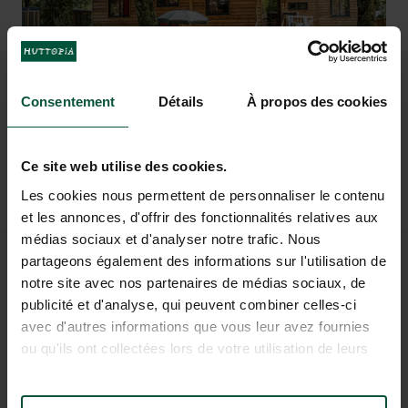
As praias de Mimizan são facilmente
O belo espaço de natação com
uma
grande piscina
acessíveis de
shuttle gratuito
e uma piscina infantil
ou de
bicicleta em
para as crianças
30 min graças às
ciclovias
Consentement
Détails
À propos des cookies
Ce site web utilise des cookies.
RESERVE A SUA ESTADIA
Les cookies nous permettent de personnaliser le contenu
et les annonces, d'offrir des fonctionnalités relatives aux
médias sociaux et d'analyser notre trafic. Nous
partageons également des informations sur l'utilisation de
PARA SONHAR COM FÉRIAS
notre site avec nos partenaires de médias sociaux, de
publicité et d'analyse, qui peuvent combiner celles-ci
NAS MARGENS DO LAGO DE
avec d'autres informations que vous leur avez fournies
AUREILHAN
ou qu'ils ont collectées lors de votre utilisation de leurs
services.