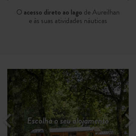
O
acesso direto ao lago
de Aureilhan
e às suas atividades náuticas
Planeie a sua descoberta da
Consulte as tarifas e
Descubra os serviços
Escolha o seu alojamento
Selecione a sua parcela
Descubra as atividades
disponibilidades
região