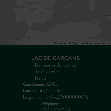
Leaflet
|
©
OpenStreetMap
contributors
LAC DE CARCANS
Domaine de Bombannes
33121 Carcans
France
Coordonnées GPS :
Latitude : 45.1007599
Longitude : -1.1426639000000023
Téléphone
:
05 56 03 95 02