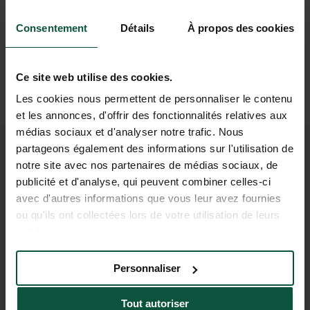
(1h35 de bus + 43 min à vélo)
En avion
Consentement
Détails
À propos des cookies
Aéroport à proximité – Bordeaux Mérignac
(54 km)
Puis
Ce site web utilise des cookies.
Voiture ou taxi
Les cookies nous permettent de personnaliser le contenu
(1 h)
et les annonces, d'offrir des fonctionnalités relatives aux
médias sociaux et d'analyser notre trafic. Nous
partageons également des informations sur l'utilisation de
REJOIGNEZ NOTRE
notre site avec nos partenaires de médias sociaux, de
publicité et d'analyse, qui peuvent combiner celles-ci
COMMUNAUTÉ
avec d'autres informations que vous leur avez fournies
Pour être les premiers informés des actus et des
ou qu'ils ont collectées lors de votre utilisation de leurs
offres promotionnelles d'Huttopia !
services.
Personnaliser
Tout autoriser