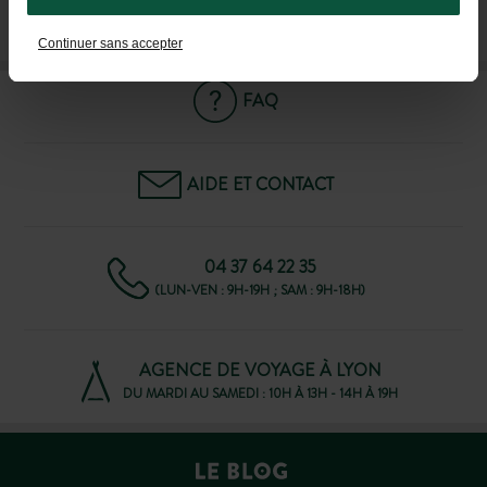
M'INSCRIRE À LA NEWSLETTER
Continuer sans accepter
FAQ
AIDE ET CONTACT
04 37 64 22 35
(LUN-VEN : 9H-19H ; SAM : 9H-18H)
AGENCE DE VOYAGE À LYON
DU MARDI AU SAMEDI : 10H À 13H - 14H À 19H