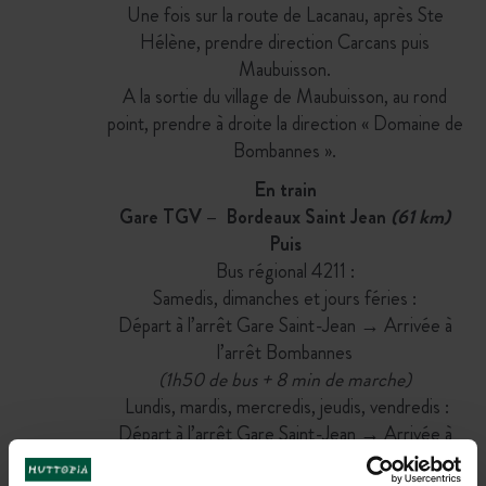
Une fois sur la route de Lacanau, après Ste
Hélène, prendre direction Carcans puis
Maubuisson.
A la sortie du village de Maubuisson, au rond
point, prendre à droite la direction « Domaine de
Bombannes ».
En train
Gare TGV – Bordeaux Saint Jean
(61 km)
Puis
Bus régional 4211 :
Samedis, dimanches et jours féries :
Départ à l’arrêt Gare Saint-Jean → Arrivée à
l’arrêt Bombannes
(1h50 de bus + 8 min de marche)
Lundis, mardis, mercredis, jeudis, vendredis :
Départ à l’arrêt Gare Saint-Jean → Arrivée à
l’arrêt Gendarmerie