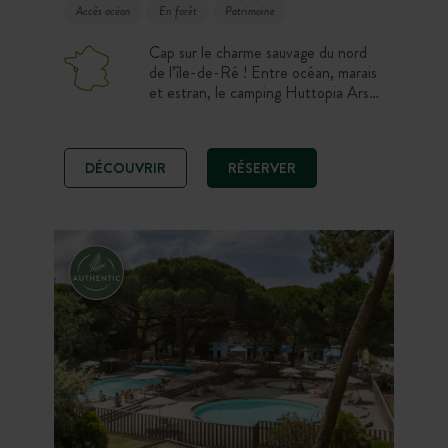
Accès océan
En forêt
Patrimoine
Cap sur le charme sauvage du nord
de l’île-de-Ré ! Entre océan, marais
et estran, le camping Huttopia Ars-
en-Ré invite à la déconnexion, entre
marais salants, pinède et océan.
Amateurs de slow life, nos
DÉCOUVRIR
RÉSERVER
hébergements toilés et nos
emplacements vous attendent pour
vivre des vacances au gré des
marées. Un petit paradis secret à la
pointe de l’Ile de Ré !