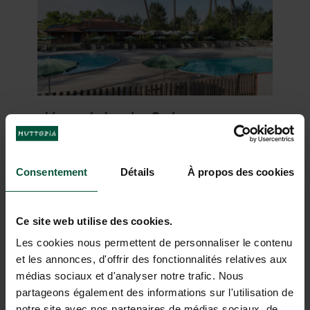
Huttopia Landes Sud
Côte Atlantique
Du 07/05/2026 au
-
13/09/2026
Consentement
Détails
À propos des cookies
Forêts
Océan
Ruisseau
Cap sur le sud des Landes à 5 km du
Ce site web utilise des cookies.
Lac de Léon. Ce site situé au cœur
de la forêt vous offre des
Les cookies nous permettent de personnaliser le contenu
emplacements et des hébergements
et les annonces, d'offrir des fonctionnalités relatives aux
entre les dunes pour une intimité
médias sociaux et d'analyser notre trafic. Nous
préservée. Sur place, profitez du
DÉCOUVRIR
RÉSERVER
centre de vie avec sa belle terrasse
partageons également des informations sur l'utilisation de
ouverte sur l’espace piscines. Testez
notre site avec nos partenaires de médias sociaux, de