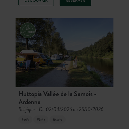
DÉCOUVRIR
RÉSERVER
installez-vous en chalet, cahutte,
roulotte, tente ou emplacement pour
une parenthèse nature et terroir.
Huttopia Vallée de la Semois -
Ardenne
Belgique
Du 02/04/2026 au 25/10/2026
-
Forêt
Pêche
Rivière