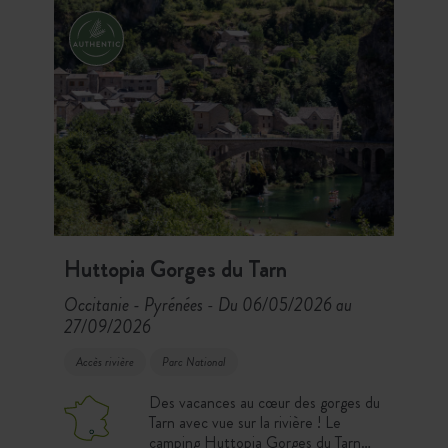
l’île : un camping idéal pour explorer
l’Île d’Oléron entre océan, pinède et
authenticité.
Huttopia Gorges du Tarn
Occitanie - Pyrénées
Du 06/05/2026 au
-
27/09/2026
Accès rivière
Parc National
Des vacances au cœur des gorges du
Tarn avec vue sur la rivière ! Le
camping Huttopia Gorges du Tarn