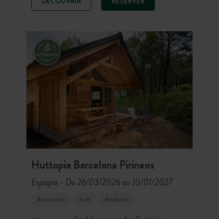
DÉCOUVRIR
RÉSERVER
ses chambres élégantes et lodges en
bois. De l’autre, l’espace camping
accueille chalets et tentes
aménagées pour une immersion
totale face au lac.
Huttopia Barcelona Pirineos
Espagne
Du 26/03/2026 au 10/01/2027
-
Accès rivière
Forêt
Randonnée