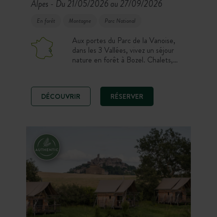
Alpes
Du 21/05/2026 au 27/09/2026
-
En forêt
Montagne
Parc National
Aux portes du Parc de la Vanoise,
dans les 3 Vallées, vivez un séjour
nature en forêt à Bozel. Chalets,
tentes Toile & Bois et emplacements
de camping vous plongent dans une
ambiance trappeur, à deux pas du
DÉCOUVRIR
RÉSERVER
village. Ici, randonnées, vélo,
baignade naturelle à 300 m et
découvertes en Tarentaise rythment
les journées !