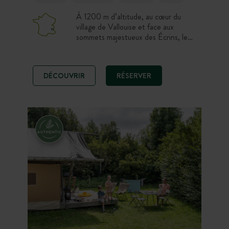
À 1200 m d’altitude, au cœur du
village de Vallouise et face aux
sommets majestueux des Écrins, le
Camping Huttopia Vallouise vous
accueille pour un séjour nature dans
les Hautes-Alpes, entre
DÉCOUVRIR
RÉSERVER
randonnées, VTT, parapente,
baignades en lac et piscine,
hébergements tout confort,
emplacements au grand air et vue
panoramique.