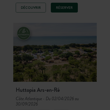
vous à l’ombre des arbres ou dans la
DÉCOUVRIR
RÉSERVER
piscine après une journée
d’aventures et à deux pas des plus
beaux spots d’Auvergne comme le
Puy de Dome.
Huttopia Ars-en-Ré
Côte Atlantique
Du 02/04/2026 au
-
30/09/2026