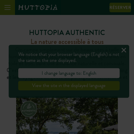
RÉSERVER
HUTTOPIA AUTHENTIC
La nature accessible à tous
On campe simplement sur de beaux sites à taille
We notice that your browser language (English) is not
humaine, entre tentes, caravanes et hébergements en
the same as the one displayed.
toile et bois, dans une ambiance naturelle et conviviale.
C’est l’expérience idéale pour les amateurs de camping
I change language to: English
et les voyageurs en quête de partage, de rencontres et
de découvertes.
View the site in the displayed language