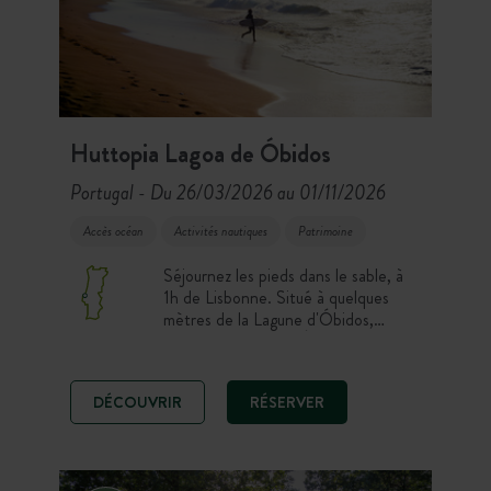
Huttopia Lagoa de Óbidos
Portugal
Du 26/03/2026 au 01/11/2026
-
Accès océan
Activités nautiques
Patrimoine
Séjournez les pieds dans le sable, à
1h de Lisbonne. Situé à quelques
mètres de la Lagune d'Óbidos,
Huttopia Lagoa de Óbidos est la
destination idéale pour les amateurs
d'activités nautiques et de sports de
DÉCOUVRIR
RÉSERVER
glisse. Ambiance surf camp garantie.