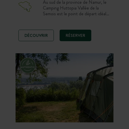
Au sud de la province de Namur, le
Camping Huttopia Vallée de la
Semois est le point de départ idéal
pour vos excursions à pied ou à vélo.
Profitez d’un bel espace baignade et
d’un centre de vie lumineux offrant
DÉCOUVRIR
RÉSERVER
une vue panoramique sur la vallée,
créant ainsi l’atmosphère parfaite
pour des vacances reposantes dans
un environnement bucolique en bord
de rivière.