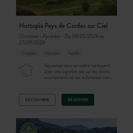
Huttopia Pays de Cordes sur Ciel
Occitanie - Pyrénées
Du 06/05/2026 au
-
27/09/2026
Campagne
Patrimoine
Vignoble
Séjournez dans un cadre verdoyant
avec une superbe vue sur les monts
environnants et sur la fameuse cité
médiévale de Cordes sur Ciel. Au
cœur des vignobles du Gaillac et des
territoires du Cordais et du Causse,
DÉCOUVRIR
RÉSERVER
le camping est situé à quelques
kilomètres d’Albi. Une destination où
se mêlent nature, culture et
douceur…