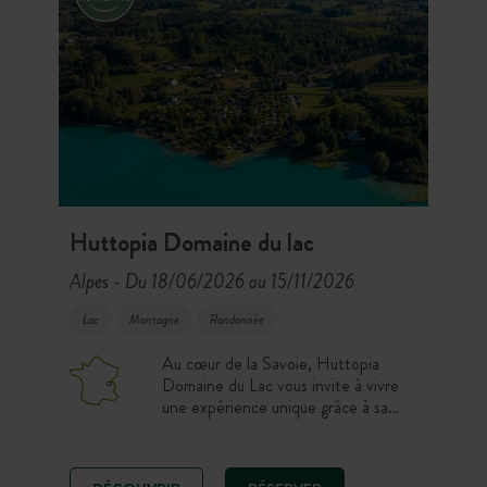
Huttopia Domaine du lac
Alpes
Du 18/06/2026 au 15/11/2026
-
Lac
Montagne
Randonnée
Au cœur de la Savoie, Huttopia
Domaine du Lac vous invite à vivre
une expérience unique grâce à sa
plage privée et sa vue à 180° sur le
lac d’Aiguebelette. D’un côté,
l’hôtel de la Maison Ronde dévoile