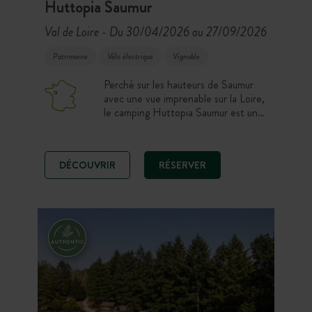
Huttopia Saumur
Val de Loire
Du 30/04/2026 au 27/09/2026
-
Patrimoine
Vélo électrique
Vignoble
Perché sur les hauteurs de Saumur
avec une vue imprenable sur la Loire,
le camping Huttopia Saumur est un
véritable havre de paix au cœur du
Pays des Châteaux. Entre nature,
vignobles et patrimoine, profitez d’un
DÉCOUVRIR
RÉSERVER
séjour alliant détente et découverte
dans un cadre exceptionnel.