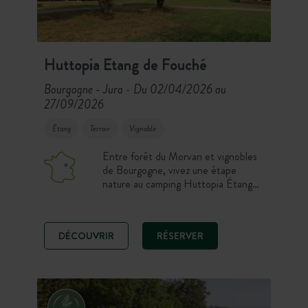
Huttopia Etang de Fouché
Bourgogne - Jura
Du 02/04/2026 au
-
27/09/2026
Étang
Terroir
Vignoble
Entre forêt du Morvan et vignobles
de Bourgogne, vivez une étape
nature au camping Huttopia Étang
de Fouché. Chalets, tentes Toile &
Bois et emplacements de camping
vous accueillent dans un cadre
DÉCOUVRIR
RÉSERVER
paisible à la campagne. Ici, sports de
plein air, gastronomie, animations
d’été et piscine rythment vos
journées !