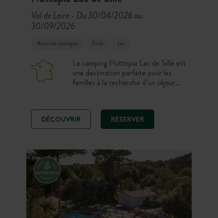
Val de Loire
Du 30/04/2026 au
-
30/09/2026
Activités nautiques
Forêt
Lac
Le camping Huttopia Lac de Sillé est
une destination parfaite pour les
familles à la recherche d’un séjour
actif en pleine nature. Avec sa
piscine nichée au cœur de la forêt et
sa proximité immédiate de la base de
DÉCOUVRIR
RÉSERVER
loisirs de Sillé-Plage, il offre une
expérience de vacances dynamiques,
entre nature, patrimoine et terroir.