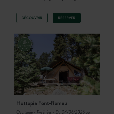
est idéalement situé pour la baignade
naturelle ou en piscine et la
découverte du Parc National des
DÉCOUVRIR
RÉSERVER
Cévennes. Profitez de ce lieu
d’exception pour les activités
sportives aquatiques; la randonnée,
le VTT…
Huttopia Font-Romeu
Occitanie - Pyrénées
Du 04/06/2026 au
-