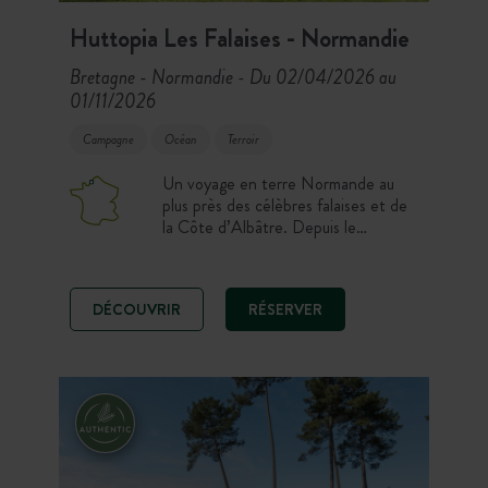
Huttopia Les Falaises - Normandie
Bretagne - Normandie
Du 02/04/2026 au
-
01/11/2026
Campagne
Océan
Terroir
Un voyage en terre Normande au
plus près des célèbres falaises et de
la Côte d’Albâtre. Depuis le
Camping Huttopia Les Falaises –
Normandie, vous apprécierez la vue
sur les champs et la Manche au loin
DÉCOUVRIR
RÉSERVER
ainsi que l’esprit vacances des lieux.
Un site entièrement refait disposant
de jolies piscines chauffées et
couvertes.