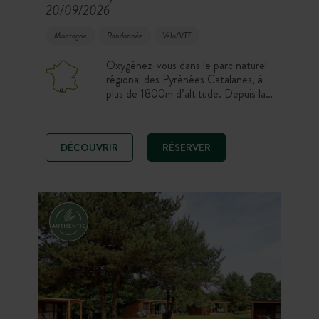
20/09/2026
Montagne
Randonnée
Vélo/VTT
Oxygénez-vous dans le parc naturel
régional des Pyrénées Catalanes, à
plus de 1800m d’altitude. Depuis la
piscine, profitez d’une vue
exceptionnelle sur le massif
pyrénéen. Partez découvrir les
DÉCOUVRIR
RÉSERVER
paysages exceptionnels, les lacs et
montagnes en randonnées ou vélo.