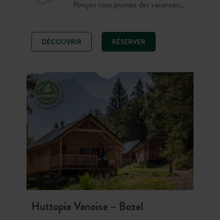
Ponçon vous promet des vacances
pleines d’aventures et de sensations.
Amateurs de grands espaces,
profitez des 17 hectares de nature
DÉCOUVRIR
RÉSERVER
préservée et d’un accès direct au
plus grand lac artificiel d’Europe.
Huttopia Vanoise – Bozel