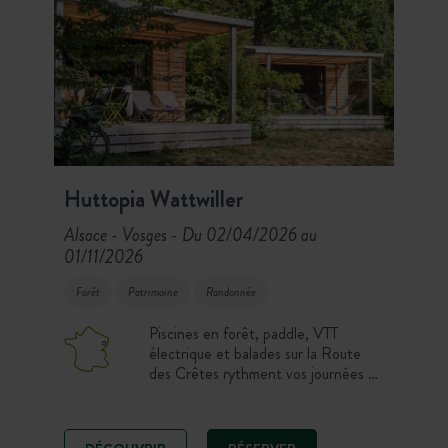
Huttopia Wattwiller
Alsace - Vosges
Du 02/04/2026 au
-
01/11/2026
Forêt
Patrimoine
Randonnée
Piscines en forêt, paddle, VTT
électrique et balades sur la Route
des Crêtes rythment vos journées au
camping Huttopia Wattwiller. Entre
Parc des Ballons des Vosges, route
des vins et villages alsaciens,