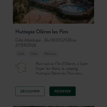
Huttopia Oléron les Pins
Côte Atlantique
Du 06/05/2026 au
-
27/09/2026
Forêt
Océan
Patrimoine
Plein sud sur l’Île d’Oléron, à Saint-
Trojan-les-Bains, le camping
Huttopia Oléron les Pins vous
accueille au cœur d’une majestueuse
pinède. Profitez d’un séjour nature
avec deux piscines extérieures,
DÉCOUVRIR
RÉSERVER
restaurant et location de vélos
électriques sur place. La plage de
Gatseau à 2,5 km, 160 km de pistes
cyclables et les villages typiques de