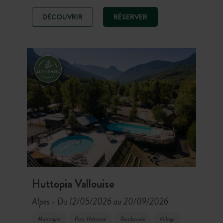
sable, posez vos bagage sur ce site
DÉCOUVRIR
RÉSERVER
exceptionnel à deux pas de parcs
nationaux et de grandes villes
néerlandaises.
Huttopia Vallouise
Alpes
Du 12/05/2026 au 20/09/2026
-
Montagne
Parc National
Randonnée
Village