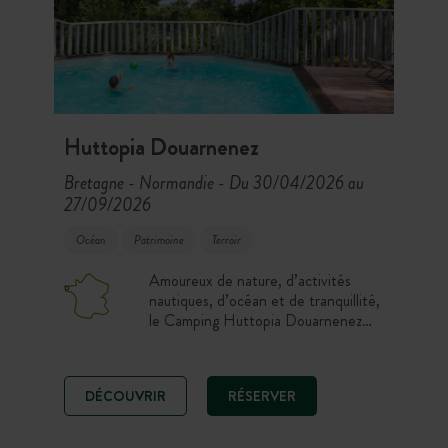
Huttopia Douarnenez
Bretagne - Normandie
Du 30/04/2026 au
-
27/09/2026
Océan
Patrimoine
Terroir
Amoureux de nature, d’activités
nautiques, d’océan et de tranquillité,
le Camping Huttopia Douarnenez
bénéficie d’un emplacement
privilégié à la pointe de la Bretagne,
en Finistère Sud. Depuis la piscine
DÉCOUVRIR
RÉSERVER
qui surplombe la baie de Douarnenez,
offrez-vous un moment de détente
unique.