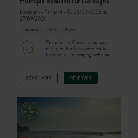
Huttopia Beaulieu sur Dordogne
Dordogne - Périgord
Du 23/04/2026 au
-
27/09/2026
Patrimoine
Pêche
Rivière
Entre Lot et Corrèze, une pause
nature en bord de rivière est la
bienvenue. Ce camping niché sur
deux petites îles verdoyantes, à deux
pas de la cité médiévale de Beaulieu-
sur-Dordogne, classée Plus Beaux
DÉCOUVRIR
RÉSERVER
Villages de France, vous offre de
vastes espaces propices au farniente.