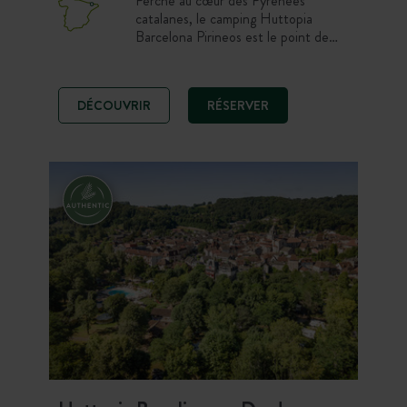
Perché au cœur des Pyrénées
catalanes, le camping Huttopia
Barcelona Pirineos est le point de
départ idéal pour explorer cette
région d’exception. À seulement
1h30 de Barcelone, découvrez des
DÉCOUVRIR
RÉSERVER
paysages entre montagnes, forêts et
villages pittoresques, où chaque
saison dévoile une nature préservée.