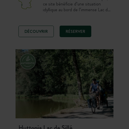
ce site bénéficie d’une situation
idyllique au bord de l’immense Lac de
Carcans. Sur place, choisissez un
emplacement ombragé sous les pins
ou une tente Toile & bois toute
DÉCOUVRIR
RÉSERVER
équipée. Côté activités ? Le
domaine de Bombannes est un
véritable paradis pour les amateurs
de vélos et de sports de glisse.
Huttopia Lac de Sillé