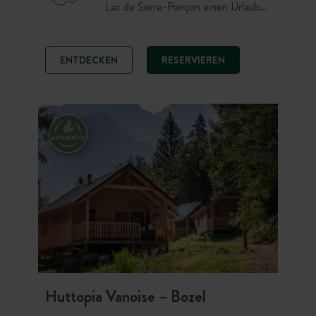
Lac de Serre-Ponçon einen Urlaub
voller Abenteuer und Nervenkitzel.
Die Liebhaber großer Weiten
werden das 17 Hektar große
ENTDECKEN
RESERVIEREN
naturbelassene Gelände und den
direkten Zugang zum größten
Stausee Europas zu schätzen wissen.
Huttopia Vanoise – Bozel