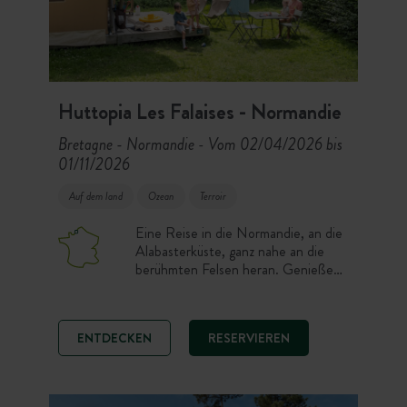
Huttopia Les Falaises - Normandie
Bretagne - Normandie
Vom 02/04/2026 bis
-
01/11/2026
Auf dem land
Ozean
Terroir
Eine Reise in die Normandie, an die
Alabasterküste, ganz nahe an die
berühmten Felsen heran. Genießen
Sie vom Campingplatz Huttopia Les
Falaises – Normandie den
wunderschönen Blick auf die Felder
ENTDECKEN
RESERVIEREN
und den Ärmelkanal am Horizont
sowie die herrliche Urlaubsstimmung
vor Ort. Eine komplett renovierte
Campinganlage mit schönen