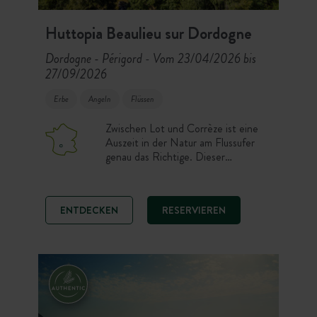
Huttopia Beaulieu sur Dordogne
Dordogne - Périgord
Vom 23/04/2026 bis
-
27/09/2026
Erbe
Angeln
Flüssen
Zwischen Lot und Corrèze ist eine
Auszeit in der Natur am Flussufer
genau das Richtige. Dieser
Campingplatz, eingebettet auf zwei
kleinen grünen Inseln, nur einen
Steinwurf von der mittelalterlichen
ENTDECKEN
RESERVIEREN
Stadt Beaulieu-sur-Dordogne
entfernt—ausgezeichnet als eines
der schönsten Dörfer Frankreichs—
bietet Ihnen großzügige Flächen, die
zum Entspannen einladen.