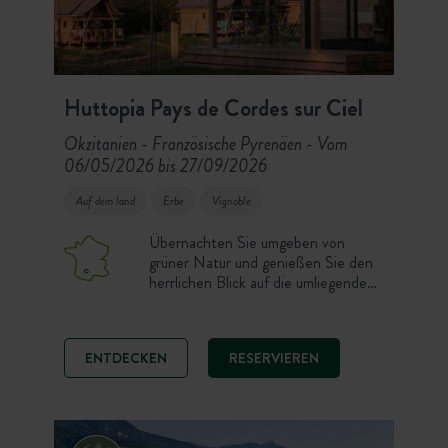
Huttopia Pays de Cordes sur Ciel
Okzitanien - Französische Pyrenäen
Vom
-
06/05/2026 bis 27/09/2026
Auf dem land
Erbe
Vignoble
Übernachten Sie umgeben von
grüner Natur und genießen Sie den
herrlichen Blick auf die umliegenden
Anhöhen und das berühmte
mittelalterliche Dorf Cordes-sur-
Ciel. Der Campingplatz befindet sich
ENTDECKEN
RESERVIEREN
mitten im Weingebiet von Gaillac in
der Region von Cordes und seiner
Hochebene, einige Kilometer von
Albi entfernt.