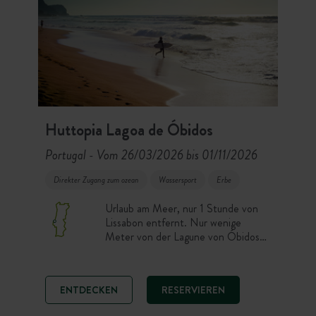
Huttopia Lagoa de Óbidos
Portugal
Vom 26/03/2026 bis 01/11/2026
-
Direkter Zugang zum ozean
Wassersport
Erbe
Urlaub am Meer, nur 1 Stunde von
Lissabon entfernt. Nur wenige
Meter von der Lagune von Óbidos
entfernt ist Huttopia Lagoa de
Óbidos das ideale Reiseziel für
maritimen Aktivurlaub und
ENTDECKEN
RESERVIEREN
Wassersport. Surfcamp-Feeling
garantiert!