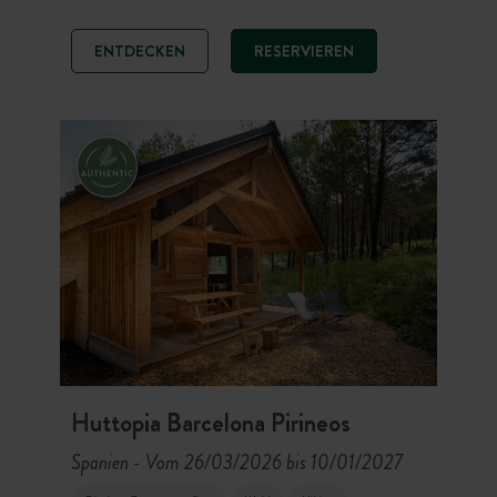
Blicks auf den Lac d’Aiguebelette.
Auf der einen Seite präsentiert das
ENTDECKEN
RESERVIEREN
Hotel La Maison Ronde seine
eleganten Zimmer und Holzlodges.
Auf der anderen Seite empfängt der
Campingbereich Chalets und
ausgestattete Zelte für ein
vollständiges Eintauchen in die
Natur am See.
Huttopia Barcelona Pirineos
Spanien
Vom 26/03/2026 bis 10/01/2027
-