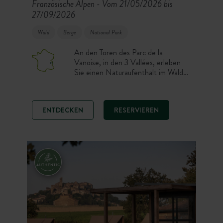
Französische Alpen
Vom 21/05/2026 bis
-
27/09/2026
Wald
Berge
National Park
An den Toren des Parc de la
Vanoise, in den 3 Vallées, erleben
Sie einen Naturaufenthalt im Wald
bei Bozel. Chalets, Toile & Bois Zelte
und Campingstellplätze tauchen Sie
in eine authentische Trapper-
ENTDECKEN
RESERVIEREN
Atmosphäre ein, nur wenige Schritte
vom Dorf entfernt. Hier bestimmen
Wandern, Radfahren, natürliches
Baden (300 m entfernt) und
Entdeckungen in der Tarentaise die
Tage!