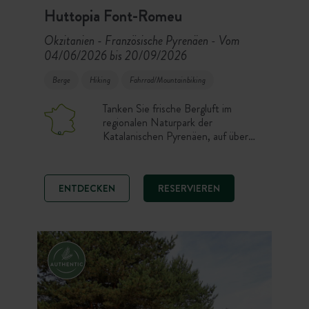
Huttopia Font-Romeu
Okzitanien - Französische Pyrenäen
Vom
-
04/06/2026 bis 20/09/2026
Berge
Hiking
Fahrrad/Mountainbiking
Tanken Sie frische Bergluft im
regionalen Naturpark der
Katalanischen Pyrenäen, auf über
1800m Höhe. Genießen Sie vom
Schwimmbad aus eine
außergewöhnliche Aussicht auf das
ENTDECKEN
RESERVIEREN
Pyrenäenmassiv. Begeben Sie sich
auf Wanderungen oder
Fahrradtouren, um die einzigartigen
Landschaften, Seen und Berge zu
entdecken.