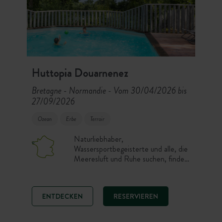
Huttopia Douarnenez
Bretagne - Normandie
Vom 30/04/2026 bis
-
27/09/2026
Ozean
Erbe
Terroir
Naturliebhaber,
Wassersportbegeisterte und alle, die
Meeresluft und Ruhe suchen, finden
im Campingplatz Huttopia
Douarnenez einen privilegierten
Ausgangspunkt an der Spitze der
ENTDECKEN
RESERVIEREN
Bretagne, im südlichen Finistère.
Vom Pool mit Blick über die Bucht
von Douarnenez gönnen Sie sich