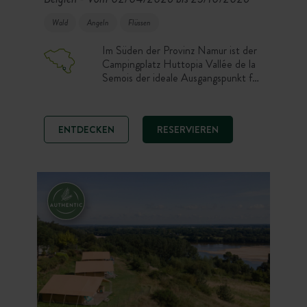
Wald
Angeln
Flüssen
Im Süden der Provinz Namur ist der
Campingplatz Huttopia Vallée de la
Semois der ideale Ausgangspunkt für
Ihre Ausflüge zu Fuß oder mit dem
Fahrrad. Genießen Sie einen
schönen Badebereich und ein helles
ENTDECKEN
RESERVIEREN
Wohnzentrum mit Panoramablick auf
das Tal. So schaffen Sie die perfekte
Atmosphäre für einen erholsamen
Urlaub in einer bukolischen
Umgebung am Flussufer.