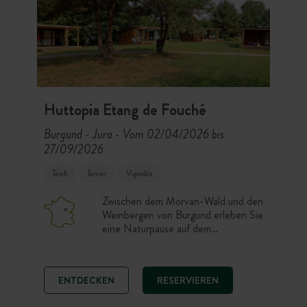
Huttopia Etang de Fouché
Burgund - Jura
Vom 02/04/2026 bis
-
27/09/2026
Teich
Terroir
Vignoble
Zwischen dem Morvan-Wald und den
Weinbergen von Burgund erleben Sie
eine Naturpause auf dem
Campingplatz Huttopia Étang de
Fouché. Chalets, Toile & Bois Zelte
und Campingstellplätze heißen Sie in
ENTDECKEN
RESERVIEREN
einer ruhigen ländlichen Umgebung
willkommen. Hier bestimmen