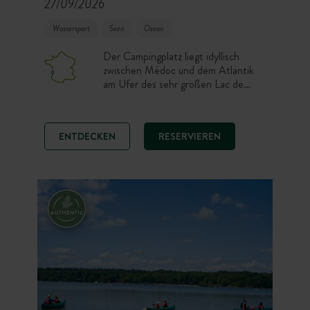
27/09/2026
Wassersport
Seen
Ozean
Der Campingplatz liegt idyllisch
zwischen Médoc und dem Atlantik
am Ufer des sehr großen Lac de
Carcans. Entscheiden Sie sich vor
Ort für einen schattigen Stellplatz
unter Kiefern oder ein komplett
ENTDECKEN
RESERVIEREN
eingerichtetes Toile & Bois-Zelt.
Aktivitäten in der Umgebung: Das
Forstgebiet Bombannes ist ein
Paradies für Liebhaber des
Radsports und von Gleitsportarten.