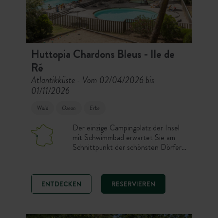
Huttopia Chardons Bleus - Ile de
Ré
Atlantikküste
Vom 02/04/2026 bis
-
01/11/2026
Wald
Ozean
Erbe
Der einzige Campingplatz der Insel
mit Schwimmbad erwartet Sie am
Schnittpunkt der schönsten Dörfer,
es ist der Familiencampingplatz
schlechthin. Baumbestanden und
gesellig, empfangen Sie seine
ENTDECKEN
RESERVIEREN
schattigen Stellplätze und
verschiedenen Unterkünfte im
Pinienwald für einen Urlaub, in dem
Natur und Komfort Hand in Hand