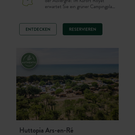
der Auvergne! Im Kurort Royat
erwartet Sie ein grüner Campingplatz
mitten im Wald – der perfekte Ort
zum Entspannen. Erfrischen Sie sich
im Schatten der Bäume oder im Pool
ENTDECKEN
RESERVIEREN
nach einem erlebnisreichen Tag. Und
das nur einen Katzensprung entfernt
von den schönsten Highlights der
Auvergne, wie dem Puy de Dôme.
Huttopia Ars-en-Ré