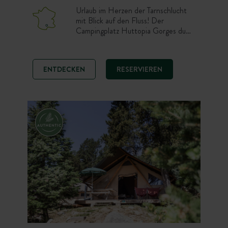
Urlaub im Herzen der Tarnschlucht
mit Blick auf den Fluss! Der
Campingplatz Huttopia Gorges du
Tarn liegt ideal für ein Bad in der
Natur oder im Pool und zur
Erkundung des Nationalparks
ENTDECKEN
RESERVIEREN
Cévennes. Genießen Sie diesen
besonderen Ort für Wassersport,
Wandern, Mountainbiken…