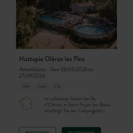
Huttopia Oléron les Pins
Atlantikküste
Vom 06/05/2026 bis
-
27/09/2026
Wald
Ozean
Erbe
Im äußersten Süden der Île
d’Oléron, in Saint-Trojan-les-Bains,
empfängt Sie der Campingplatz
Huttopia Oléron les Pins inmitten
eines majestätischen Pinienwaldes.
Genießen Sie einen naturnahen
ENTDECKEN
RESERVIEREN