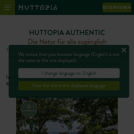
RESERVIEREN
HUTTOPIA AUTHENTIC
Die Natur für alle zugänglich
Hier nimmt man sich die Zeit, um zu atmen, zu erkunden
We notice that your browser language (English) is not
und zu teilen. Ideal für alle, die mitten in der Natur ein
the same as the one displayed.
erholendes Erlebnis genießen möchten, ohne auf
Komfort zu verzichten.
I change language to: English
Im Rhythmus der Natur leben, ohne etwas vom
Komfort und der Geselligkeit einzubüßen
View the site in the displayed language