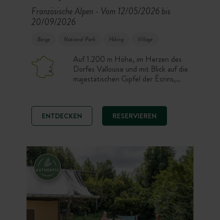
Französische Alpen
Vom 12/05/2026 bis
-
20/09/2026
Berge
National Park
Hiking
Village
Auf 1.200 m Höhe, im Herzen des
Dorfes Vallouise und mit Blick auf die
majestätischen Gipfel der Écrins,
empfängt Sie Campingplatz Huttopia
Vallouise für einen Naturaufenthalt
in den Hautes-Alpes, zwischen
ENTDECKEN
RESERVIEREN
Wandern, Mountainbiking,
Paragliding, Baden im See,
Entspannung am Schwimmbad,
komfortablen Unterkünften,
Stellplätzen im Freien und
Panoramablick.