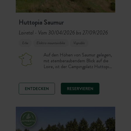
Huttopia Saumur
Loiretal
Vom 30/04/2026 bis 27/09/2026
-
Erbe
Elektro-mountainbike
Vignoble
Auf den Höhen von Saumur gelegen,
mit atemberaubendem Blick auf die
Loire, ist der Campingplatz Huttopia
Saumur eine wahre Oase der Ruhe
im Herzen des Schlösserlandes.
Zwischen Natur, Weinbergen und
ENTDECKEN
RESERVIEREN
Kulturerbe genießen Sie einen
Aufenthalt, der Entspannung und
Entdeckung in einer
außergewöhnlichen Umgebung
vereint.