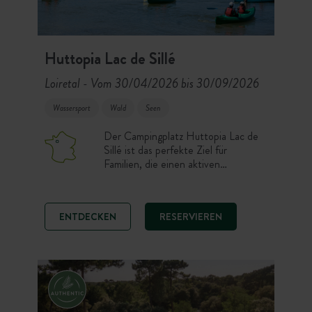
Huttopia Lac de Sillé
Loiretal
Vom 30/04/2026 bis 30/09/2026
-
Wassersport
Wald
Seen
Der Campingplatz Huttopia Lac de
Sillé ist das perfekte Ziel für
Familien, die einen aktiven
Aufenthalt inmitten der Natur
suchen. Mit dem Pool, der mitten im
Wald liegt, und der unmittelbaren
ENTDECKEN
RESERVIEREN
Nähe zum Freizeitgelände Sillé-Plage
erleben Sie hier einen
abwechslungsreichen Urlaub
zwischen Natur, Kultur und
regionalen Spezialitäten.