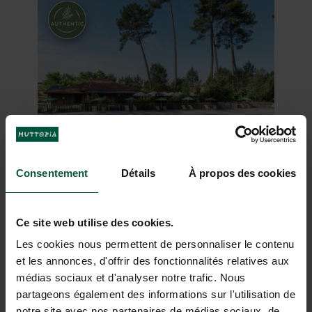
beheizten und überdachten
Schwimmbädern.
Consentement
Détails
À propos des cookies
Huttopia Landes Sud
Atlantikküste
Vom 07/05/2026 bis
-
13/09/2026
Ce site web utilise des cookies.
Les cookies nous permettent de personnaliser le contenu
Wald
Ozean
Brook
et les annonces, d'offrir des fonctionnalités relatives aux
Rumbo al sur de las Landas, a solo 5
médias sociaux et d'analyser notre trafic. Nous
km del lago de Léon. Este camping,
partageons également des informations sur l'utilisation de
situado en pleno bosque, ofrece
notre site avec nos partenaires de médias sociaux, de