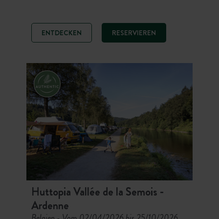
Tage auf dem Campingplatz Huttopia
Wattwiller. Zwischen dem Naturpark
Ballons des Vosges, der Weinstraße
ENTDECKEN
RESERVIEREN
und den Elsässer Dörfern, machen
Sie es sich in einem Chalet, einer
Cahutte, einer Roulotte, einem Zelt
oder auf einem Stellplatz bequem –
für eine Natur- und Terroir-Auszeit.
Huttopia Vallée de la Semois -
Ardenne
Belgien
Vom 02/04/2026 bis 25/10/2026
-