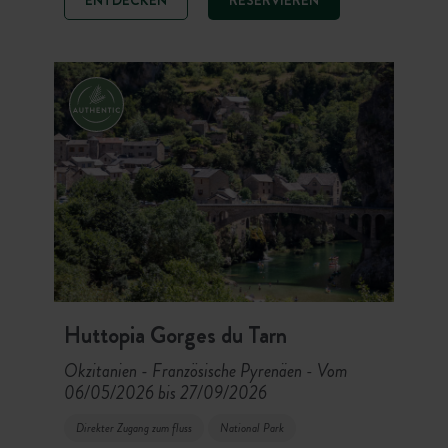
Aufenthalt mit zwei Außenpools,
Restaurant und E-Bike-Verleih vor
Ort. Der Strand von Gatseau in 2,5
km Entfernung, 160 km Radwege
und die typischen Dörfer der Insel:
ein idealer Campingplatz, um die Île
d’Oléron zwischen Meer, Pinienwald
und Authentizität zu erkunden.
Huttopia Gorges du Tarn
Okzitanien - Französische Pyrenäen
Vom
-
06/05/2026 bis 27/09/2026
Direkter Zugang zum fluss
National Park