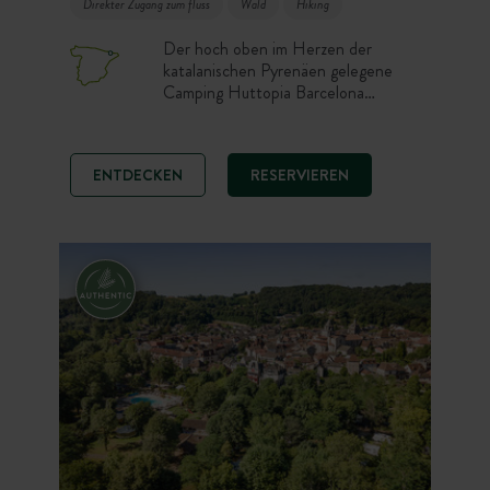
Direkter Zugang zum fluss
Wald
Hiking
Der hoch oben im Herzen der
katalanischen Pyrenäen gelegene
Camping Huttopia Barcelona
Pirineos ist ein idealer
Ausgangspunkt für die Erkundung
dieser wunderschönen Gegend. Nur
ENTDECKEN
RESERVIEREN
1,5 Stunden von Barcelona entfernt
verweben sich Berge, Wälder und
malerische Dörfer zu Landschaften,
wo jede Jahreszeit eine intakte
Natur enthüllt.