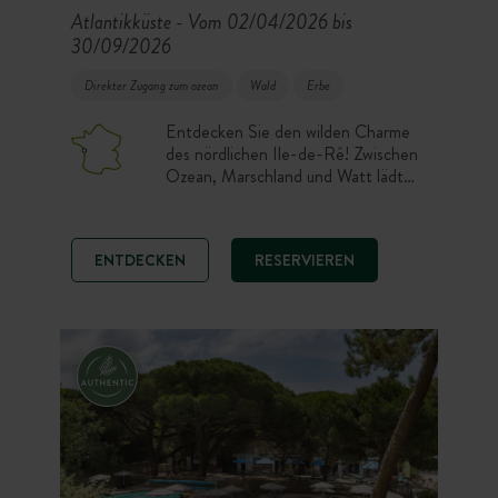
Atlantikküste
Vom 02/04/2026 bis
-
30/09/2026
Direkter Zugang zum ozean
Wald
Erbe
Entdecken Sie den wilden Charme
des nördlichen Ile-de-Ré! Zwischen
Ozean, Marschland und Watt lädt
der Campingplatz Huttopia Ars-en-
Ré zum Abschalten ein. Slow-Life-
Liebhaber finden in unseren
ENTDECKEN
RESERVIEREN
Zeltunterkünften und Stellplätzen
den perfekten Ort für einen Urlaub
im Rhythmus der Gezeiten. Ein
kleines geheimes Paradies an der
Spitze der Ile de Ré!