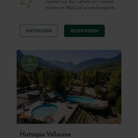
Spüren Sie das Gefühl von Freiheit
mitten im Wald auf einem komplett
renovierten Campingplatz mit 17
Hektar Fläche. Zwischen Wäldern,
Heidelandschaften und Sanddünen
ENTDECKEN
RESERVIEREN
genießen Sie einen
außergewöhnlichen Aufenthalt – nur
einen Steinwurf entfernt von
Nationalparks und großen
niederländischen Städten.
Huttopia Vallouise