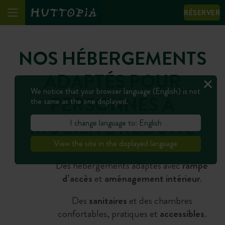
RÉSERVER
NOS HÉBERGEMENTS
ADAPTÉS POUR
We notice that your browser language (English) is not
PERSONNES À
the same as the one displayed.
MOBILITÉ RÉDUITE
I change language to: English
View the site in the displayed language
Des hébergements adaptés avec
rampe
d’accès
et
aménagement intérieur
.
Des
sanitaires
et des chambres
confortables, pratiques et
accessibles
.