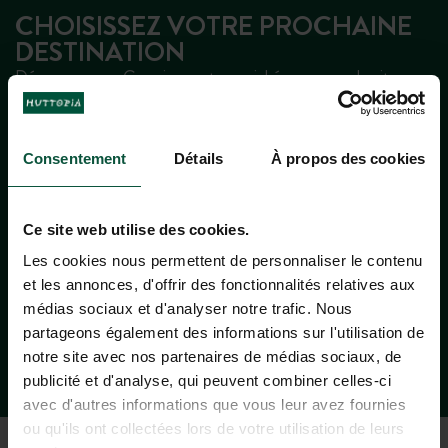
CHOISISSEZ VOTRE PROCHAINE
DESTINATION
Découvrez nos Campings nature, nichés au cœur de sites
préservés. Que vous soyez en montagne, à la campagne ou
au bord de la mer, vivez l’expérience Huttopia et profitez
d’un séjour au plus proche de la nature, dans un
logement
Consentement
Détails
À propos des cookies
adapté à vos besoins
.
Nos hébergements, alliant confort et authenticité, s’adaptent
Ce site web utilise des cookies.
à toutes les envies et sont également conçus pour accueillir
les personnes à mobilité réduite. Nos chalets PMR offrent
Les cookies nous permettent de personnaliser le contenu
des
espaces pratiques et accessibles
, pour que chacun
et les annonces, d'offrir des fonctionnalités relatives aux
puisse savourer pleinement la beauté des grands espaces.
médias sociaux et d'analyser notre trafic. Nous
partageons également des informations sur l'utilisation de
Optez pour une échappée belle au grand air, en toute
notre site avec nos partenaires de médias sociaux, de
sérénité !
publicité et d'analyse, qui peuvent combiner celles-ci
avec d'autres informations que vous leur avez fournies
ou qu'ils ont collectées lors de votre utilisation de leurs