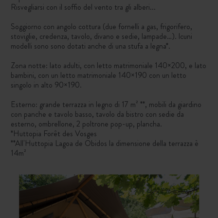
Risvegliarsi con il soffio del vento tra gli alberi...
Soggiorno con angolo cottura (due fornelli a gas, frigorifero,
stoviglie, credenza, tavolo, divano e sedie, lampade…). lcuni
modelli sono sono dotati anche di una stufa a legna*.
Zona notte: lato adulti, con letto matrimoniale 140×200, e lato
bambini, con un letto matrimoniale 140×190 con un letto
singolo in alto 90×190.
Esterno: grande terrazza in legno di 17 m² **, mobili da giardino
con panche e tavolo basso, tavolo da bistro con sedie da
esterno, ombrellone, 2 poltrone pop-up, plancha.
*Huttopia Forêt des Vosges
**All'Huttopia Lagoa de Obidos la dimensione della terrazza è
14m²