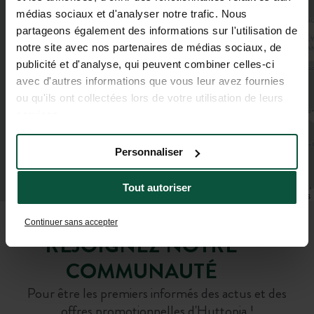
médias sociaux et d'analyser notre trafic. Nous
partageons également des informations sur l'utilisation de
notre site avec nos partenaires de médias sociaux, de
publicité et d'analyse, qui peuvent combiner celles-ci
avec d'autres informations que vous leur avez fournies
ou qu'ils ont collectées lors de votre utilisation de leurs
services.
Personnaliser
Tout autoriser
Leaflet
|
©
OpenStreetMap
contributors
Continuer sans accepter
REJOIGNEZ NOTRE
COMMUNAUTÉ
Pour être les premiers informés des actus et des
offres promotionnelles d'Huttopia !