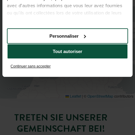
avec d'autres informations que vous leur avez fournies
ou qu'ils ont collectées lors de votre utilisation de leurs
services.
Personnaliser
Tout autoriser
Continuer sans accepter
Leaflet
|
©
OpenStreetMap
contributors
TRETEN SIE UNSERER
GEMEINSCHAFT BEI!