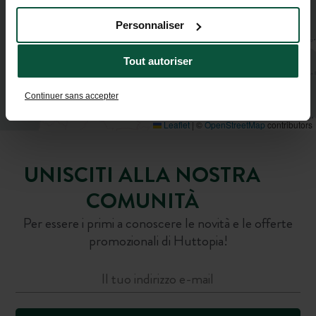
Personnaliser
Tout autoriser
Continuer sans accepter
Leaflet
|
©
OpenStreetMap
contributors
UNISCITI ALLA NOSTRA
COMUNITÀ
Per essere i primi a conoscere le novità e le offerte
promozionali di Huttopia!