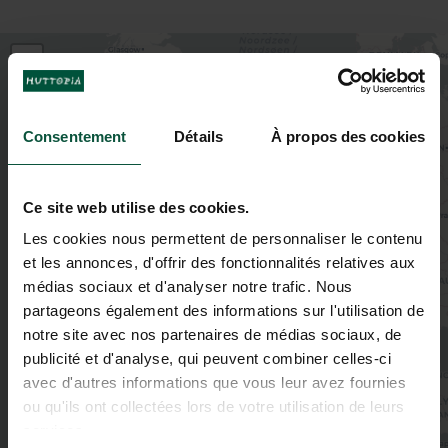
+
−
Consentement
Détails
À propos des cookies
2
3
Ce site web utilise des cookies.
Les cookies nous permettent de personnaliser le contenu
2
et les annonces, d'offrir des fonctionnalités relatives aux
5
2
médias sociaux et d'analyser notre trafic. Nous
2
3
partageons également des informations sur l'utilisation de
6
3
notre site avec nos partenaires de médias sociaux, de
8
4
publicité et d'analyse, qui peuvent combiner celles-ci
6
3
2
avec d'autres informations que vous leur avez fournies
2
ou qu'ils ont collectées lors de votre utilisation de leurs
services.