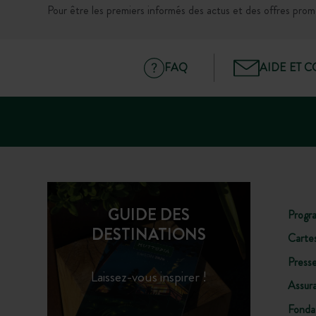
Pour être les premiers informés des actus et des offres prom
FAQ
AIDE ET 
GUIDE DES
Progr
DESTINATIONS
Carte
Press
Laissez-vous inspirer !
Assur
Fonda