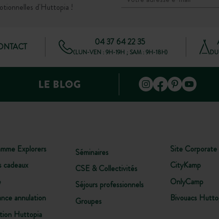
otionnelles d'Huttopia !
04 37 64 22 35
CONTACT
(LUN-VEN : 9H-19H ; SAM : 9H-18H)
DU 
amme Explorers
Site Corporate
Séminaires
s cadeaux
CityKamp
CSE & Collectivités
e
OnlyCamp
Séjours professionnels
ance annulation
Bivouacs Hutto
Groupes
tion Huttopia