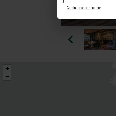
Continuer sans accepter
+
−