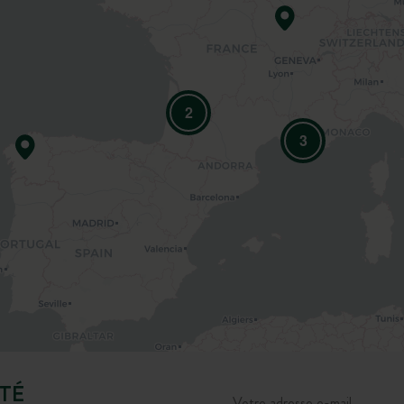
2
3
TÉ