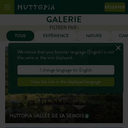
RÉSERVER
GALERIE
FILTRER PAR :
TOUS
EXPÉRIENCE
NATURE
CAM
We notice that your browser language (English) is not
the same as the one displayed.
I change language to: English
View the site in the displayed language
HUTTOPIA VALLÉE DE LA SEMOIS