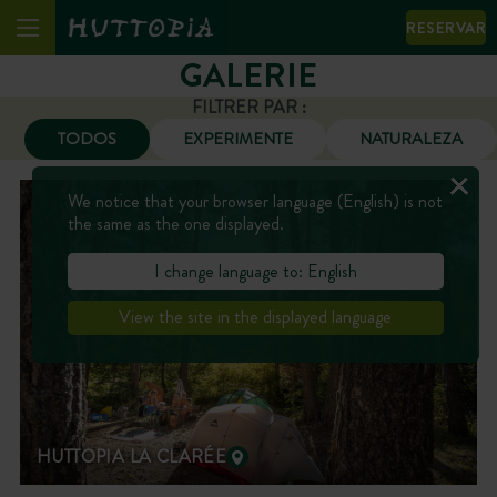
RESERVAR
GALERIE
FILTRER PAR :
TODOS
EXPERIMENTE
NATURALEZA
We notice that your browser language (English) is not
the same as the one displayed.
I change language to: English
View the site in the displayed language
HUTTOPIA LA CLARÉE