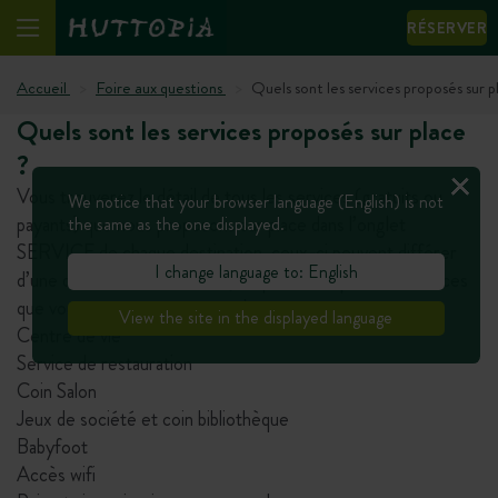
RÉSERVER
Accueil
Foire aux questions
Quels sont les services proposés sur p
Quels sont les services proposés sur place
?
Vous trouverez le détail de tous les services (gratuits ou
We notice that your browser language (English) is not
payants) que nous proposons sur place dans l’onglet
the same as the one displayed.
SERVICE de chaque destination, ceux-ci peuvent différer
I change language to: English
d’une destination à l’autre. Quelques exemples des services
que vous pouvez trouver sur place:
View the site in the displayed language
Centre de vie
Service de restauration
Coin Salon
Jeux de société et coin bibliothèque
Babyfoot
Accès wifi