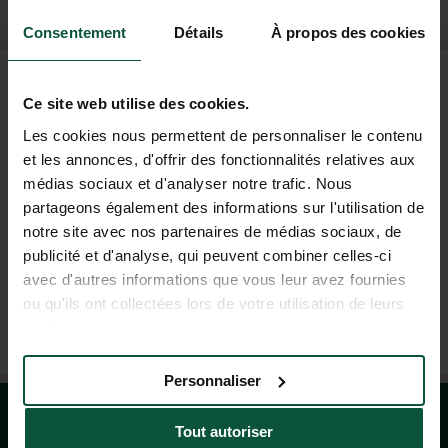
Consentement
Détails
À propos des cookies
FAQ
Ce site web utilise des cookies.
Les cookies nous permettent de personnaliser le contenu
AIDE ET CONTACT
et les annonces, d'offrir des fonctionnalités relatives aux
médias sociaux et d'analyser notre trafic. Nous
partageons également des informations sur l'utilisation de
04 37 64 22 35
notre site avec nos partenaires de médias sociaux, de
(LUN-VEN : 9H-19H ; SAM : 9H-18H)
publicité et d'analyse, qui peuvent combiner celles-ci
avec d'autres informations que vous leur avez fournies
ou qu'ils ont collectées lors de votre utilisation de leurs
AGENCE DE VOYAGE À LYON
services.
DU MARDI AU SAMEDI : 10H À 13H - 14H À 19H
Personnaliser
Tout autoriser