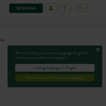
RESERVAR
PT
ada
We notice that your browser language (English) is
not the same as the one displayed.
I change language to: English
View the site in the displayed language