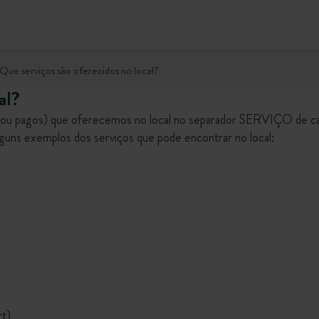
Que serviços são oferecidos no local?
al?
os ou pagos) que oferecemos no local no separador SERVIÇO de c
lguns exemplos dos serviços que pode encontrar no local:
rt)