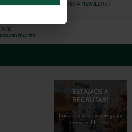
SUBSCREVER A NEWSLETTER
 22 35
8H, HORÁRIO FRANCÊS)
ESTAMOS A
RECRUTAR!
Encontre o seu emprego de
sonho na Huttopia