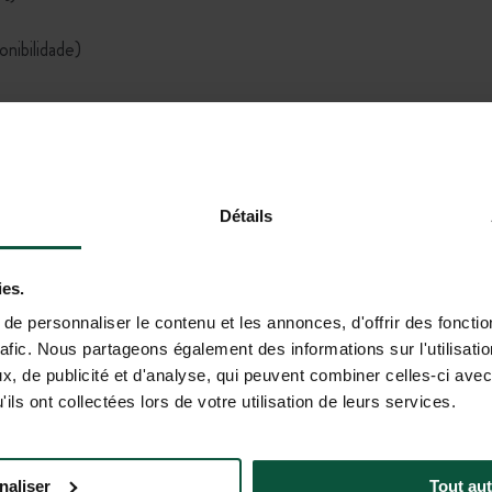
onibilidade)
Tem mais alguma pergunta?
Détails
ies.
e personnaliser le contenu et les annonces, d'offrir des fonctio
ificial está atualmente em versão beta. As respostas fornecidas n
rafic. Nous partageons également des informations sur l'utilisati
ficar as informações importantes (preços, disponibilidade, condiçõ
, de publicité et d'analyse, qui peuvent combiner celles-ci avec
ils ont collectées lors de votre utilisation de leurs services.
naliser
Tout aut