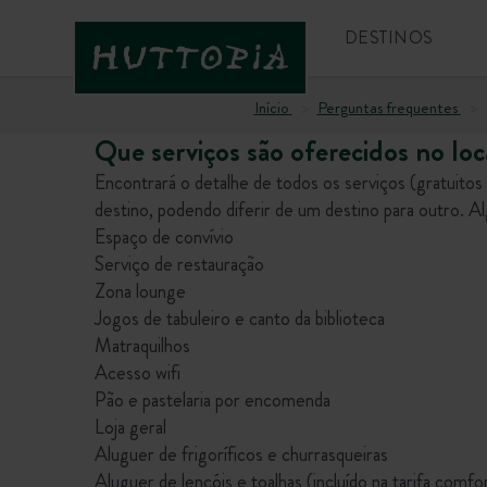
DESTINOS
Início
Perguntas frequentes
Que serviços são oferecidos no loc
Encontrará o detalhe de todos os serviços (gratuit
destino, podendo diferir de um destino para outro. A
Espaço de convívio
Serviço de restauração
Zona lounge
Jogos de tabuleiro e canto da biblioteca
Matraquilhos
Acesso wifi
Pão e pastelaria por encomenda
Loja geral
Aluguer de frigoríficos e churrasqueiras
Aluguer de lençóis e toalhas (incluído na tarifa comfo