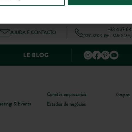
DE
s do Huttopia!
+33 4 37 64
AJUDA E CONTACTO
(SEG-SEX: 9-19H - SÁB: 9-1
Comités empresariais
Grupos
etings & Events
Estadias de negócios