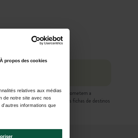
À propos des cookies
nnalités relatives aux médias
ão têm valor contratual e não comprometem a
on de notre site avec nos
es de venda, etc.) diretamente nas fichas de destinos
 d'autres informations que
oriser