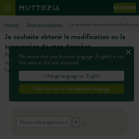
RÉSERVER
Accueil
Foire aux questions
Je souhaite obtenir la modification o
Je souhaite obtenir la modification ou la
suppression de mes données
Pour toutes demandes de suppression ou de modification de
We notice that your browser language (English) is not
vos données personnelles nous vous invitons à écrire un mail à
the same as the one displayed.
l’adresse suivante
[email protected]
I change language to: English
Vous avez une autre question ?
View the site in the displayed language