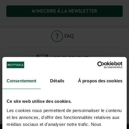
M'INSCRIRE À LA NEWSLETTER
FAQ
AIDE ET CONTACT
04 37 64 22 35
Consentement
Détails
À propos des cookies
(LUN-VEN : 9H-19H ; SAM : 9H-18H)
Ce site web utilise des cookies.
AGENCE DE VOYAGE À LYON
Les cookies nous permettent de personnaliser le contenu
DU MARDI AU SAMEDI : 10H À 13H - 14H À 19H
et les annonces, d'offrir des fonctionnalités relatives aux
médias sociaux et d'analyser notre trafic. Nous