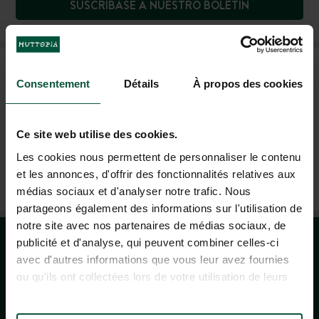
SUSCRÍBASE A NUESTRO BOLETÍN
PREGUNTAS FRECUENTES
Consentement
Détails
À propos des cookies
AYUDA Y CONTACTO
Ce site web utilise des cookies.
Les cookies nous permettent de personnaliser le contenu
et les annonces, d'offrir des fonctionnalités relatives aux
+33 4 37 64 22 35
médias sociaux et d'analyser notre trafic. Nous
(LUN–VIE: 9H–19H; SÁB: 9H–18H)
partageons également des informations sur l'utilisation de
notre site avec nos partenaires de médias sociaux, de
publicité et d'analyse, qui peuvent combiner celles-ci
avec d'autres informations que vous leur avez fournies
ou qu'ils ont collectées lors de votre utilisation de leurs
services.