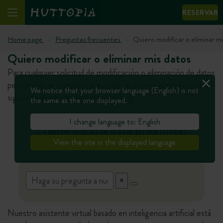
RESERVAR
Home page
Preguntas frecuentes
Quiero modificar o eliminar mi
Quiero modificar o eliminar mis datos
Para cualquier solicitud de modificación o eliminación de datos
personales, te invitamos a escribir un correo electrónico a la
We notice that your browser language (English) is not
siguiente dirección:
[email protected]
the same as the one displayed.
I change language to: English
¿Tiene alguna otra pregunta?
View the site in the displayed language
Nuestro asistente virtual basado en inteligencia artificial está