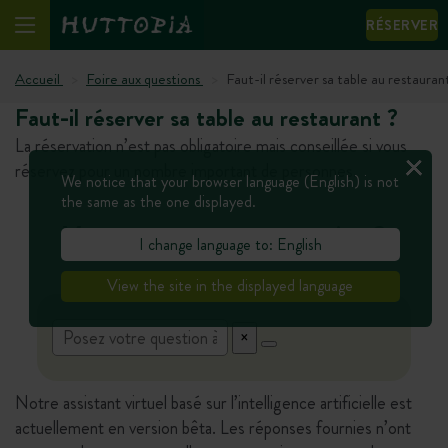
RÉSERVER
Accueil
Foire aux questions
Faut-il réserver sa table au restauran
Faut-il réserver sa table au restaurant ?
La réservation n’est pas obligatoire mais conseillée si vous
réservez pour un nombre important de personnes.
We notice that your browser language (English) is not
the same as the one displayed.
Vous avez une autre question ?
I change language to: English
View the site in the displayed language
Notre assistant virtuel basé sur l’intelligence artificielle est
actuellement en version bêta. Les réponses fournies n’ont