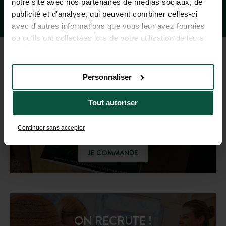
notre site avec nos partenaires de médias sociaux, de
publicité et d'analyse, qui peuvent combiner celles-ci
avec d'autres informations que vous leur avez fournies
ou qu'ils ont collectées lors de votre utilisation de leurs
services.
GUIDE DES DESTINATIONS
Personnaliser
Tout autoriser
Laissez-vous inspirer !
Continuer sans accepter
JE COMMANDE
ON RECRUTE !