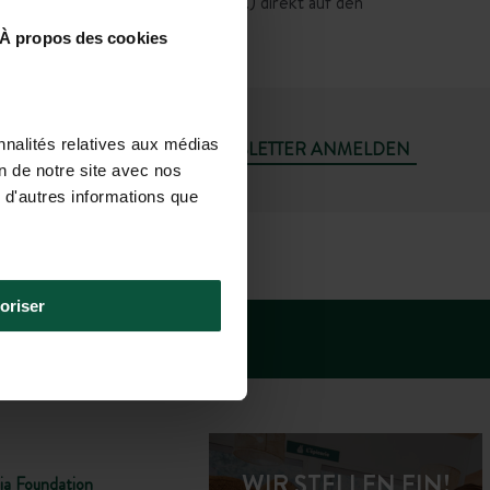
keit, Verkaufsbedingungen, etc.) direkt auf den
À propos des cookies
nnalités relatives aux médias
MICH FÜR DEN NEWSLETTER ANMELDEN
on de notre site avec nos
 d'autres informations que
+49 392 9267 8201
00 - 18.00 UHR; SA: 09.00 - 17.00 UHR)
oriser
WIR STELLEN EIN!
ia Foundation