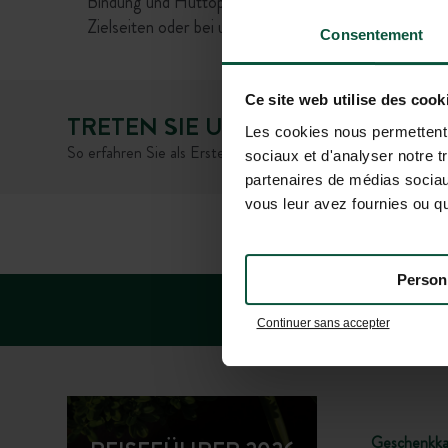
Bindung und Huttopia übernimmt dafür keine Haftung
Zielseiten oder bei unserem Kundenservice zu überp
Consentement
Ce site web utilise des cook
TRETEN SIE UNSERER GEMEINSC
Les cookies nous permettent d
So erfahren Sie als Erster von den Neuigkeiten und Sonde
sociaux et d'analyser notre t
partenaires de médias sociaux
vous leur avez fournies ou qu'
HÄUFIG GESTELLTE FRA
Person
Continuer sans accepter
Geschenkka