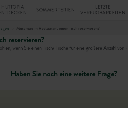
HUTTOPIA
LETZTE
SOMMERFERIEN
ENTDECKEN
VERFÜGBARKEITEN
ragen
Muss man im Restaurant einen Tisch reservieren?
ch reservieren?
fohlen, wenn Sie einen Tisch/ Tische für eine größere Anzahl von
Haben Sie noch eine weitere Frage?
ler Assistent befindet sich derzeit in der Beta-Version. Die berei