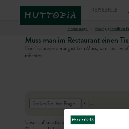
REISEZIELE
Home page
Häufig gestellten F
Muss man im Restaurant einen Tis
Eine Tischreservierung ist kein Muss, wird aber emp
möchten.
Unser auf künstlicher Intelligenz basierender virtuel