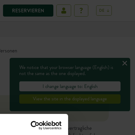
RESERVIEREN
DE
 Personen
We notice that your browser language (English) is
not the same as the one displayed.
I change language to: English
View the site in the displayed language
tgestellten Antworten haben keine vertragliche