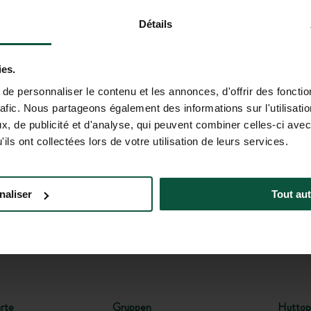
. Wir empfehlen Ihnen, wichtige Informationen (Preise, Verfügbar
rüfen.
Détails
ies.
HAFT BEI!
e personnaliser le contenu et les annonces, d'offrir des fonctio
rangeboten von Huttopia!
rafic. Nous partageons également des informations sur l'utilisati
, de publicité et d'analyse, qui peuvent combiner celles-ci avec
ils ont collectées lors de votre utilisation de leurs services.
GEN
HILFE UND KONTAKT
(MO - FR: 9.
naliser
Tout aut
rte
Gruppen
Huttop