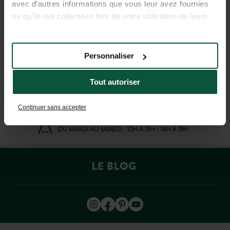
avec d'autres informations que vous leur avez fournies
ou qu'ils ont collectées lors de votre utilisation de leurs
services.
AIDE ET CONTACT
Personnaliser
04 37 64 22 35
(LUN-VEN : 9H-19H ; SAM : 9H-18H)
Tout autoriser
Continuer sans accepter
AGENCE DE VOYAGE À LYON
DU MARDI AU SAMEDI : 10H À 13H - 14H À 19H