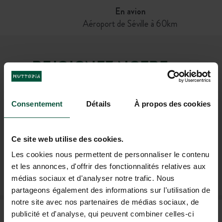
En avion
Aéroport de Séville à 60km
REJOIGNEZ NOTRE
COMMUNAUTÉ
Pour être les premiers informés des actus et des
Consentement
Détails
À propos des cookies
offres promotionnelles d'Huttopia !
Ce site web utilise des cookies.
Les cookies nous permettent de personnaliser le contenu
et les annonces, d'offrir des fonctionnalités relatives aux
M'INSCRIRE À LA NEWSLETTER
médias sociaux et d'analyser notre trafic. Nous
partageons également des informations sur l'utilisation de
notre site avec nos partenaires de médias sociaux, de
FAQ
publicité et d'analyse, qui peuvent combiner celles-ci