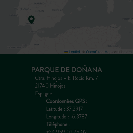
Leaflet
|
©
OpenStreetMap
contributors
PARQUE DE DOÑANA
Ctra. Hinojos – El Rocío Km. 7
21740 Hinojos
Espagne
Coordonnées GPS :
Latitude : 37.2917
Longitude : -6.3787
Téléphone
:
+34 959 02 75 02