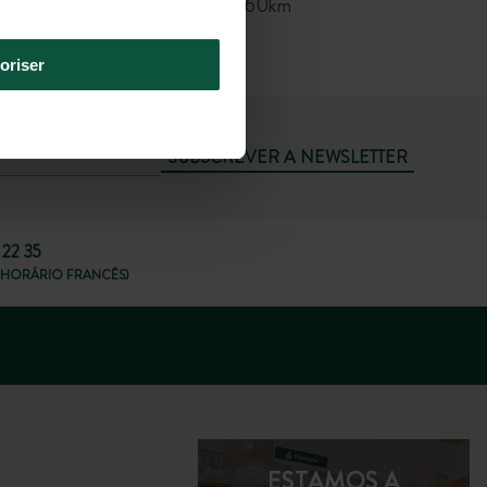
Aeroporto de Sevilha a 60km
oriser
SUBSCREVER A NEWSLETTER
 22 35
8H, HORÁRIO FRANCÊS)
ESTAMOS A