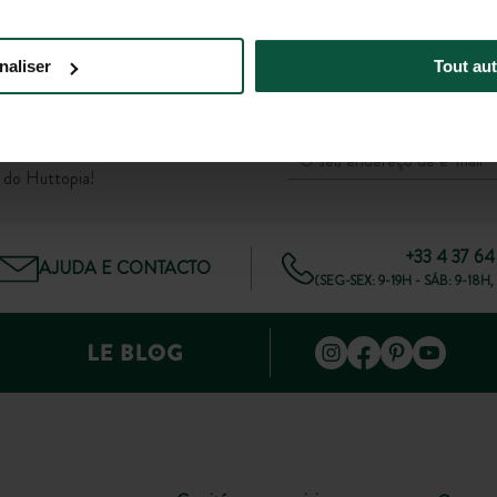
66
Estação Sevilla-Santa Justa a 60km
a
naliser
Tout aut
DE
s do Huttopia!
+33 4 37 64
AJUDA E CONTACTO
(SEG-SEX: 9-19H - SÁB: 9-1