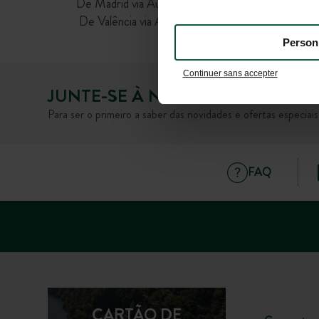
De Madrid via Autovia del suroeste / A-5 e A-0
De Valência via A-4 De Sevilha, direção Huelva vi
A49
Person
Continuer sans accepter
JUNTE-SE À NOSSA COMUNIDA
Para ser o primeiro a saber das novidades e ofertas especiai
FAQ
CARTÃO DE