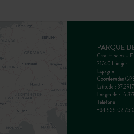
PARQUE D
Ctra. Hinojos – E
21740 Hinojos
Espagne
Coordenadas GPS
Latitude : 37.2917
Longitude : -6.3
Telefone
:
+34 959 02 75 