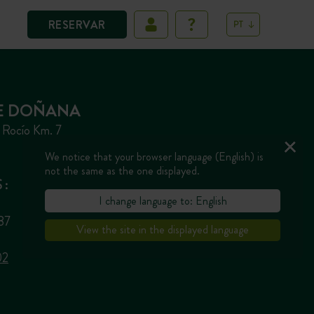
RESERVAR
PT
E DOÑANA
l Rocío Km. 7
We notice that your browser language (English) is
not the same as the one displayed.
 :
I change language to: English
787
View the site in the displayed language
02