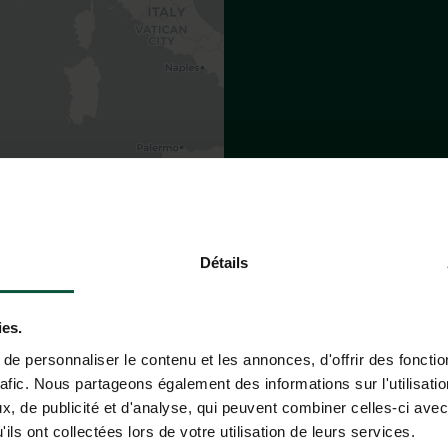
Leaflet
|
©
OpenStreetMap
contributors
Détails
O CAMPING HUTTOPIA PARQ
ies.
e personnaliser le contenu et les annonces, d'offrir des fonctio
rafic. Nous partageons également des informations sur l'utilisati
, de publicité et d'analyse, qui peuvent combiner celles-ci avec
De comboio
ils ont collectées lors de votre utilisation de leurs services.