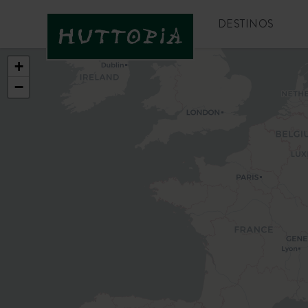
DESTINOS
+
−