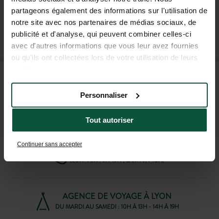
partageons également des informations sur l'utilisation de
notre site avec nos partenaires de médias sociaux, de
M'INSCRIRE À LA NEWSLETTER
publicité et d'analyse, qui peuvent combiner celles-ci
avec d'autres informations que vous leur avez fournies
ou qu'ils ont collectées lors de votre utilisation de leurs
services.
FAQ
Personnaliser
AIDE ET CONTACT
Tout autoriser
Continuer sans accepter
04 37 64 22 35
(LUN-VEN : 9H-19H ; SAM : 9H-18H)
AGENCE DE VOYAGE À LYON
DU MARDI AU SAMEDI : 10H À 13H - 14H À 19H