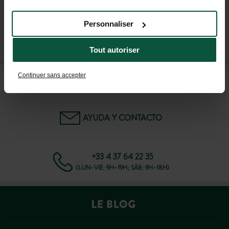
Personnaliser
SUSCRÍBASE A NUESTRO BOLETÍN
Tout autoriser
Continuer sans accepter
PREGUNTAS FRECUENTES
AYUDA Y CONTACTO
+33 4 37 64 22 35
(LUN–VIE: 9H–19H; SÁB: 9H–18H)