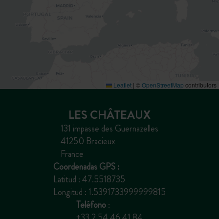
Leaflet
|
©
OpenStreetMap
contributors
LES CHÂTEAUX
131 impasse des Guernazelles
41250 Bracieux
France
Coordenadas GPS :
Latitud : 47.5518735
Longitud : 1.5391733999999815
Teléfono
:
+33 2 54 46 41 84