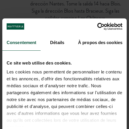
dirección Nantes. Tome la salida 14 hacia Blois.
Siga la dirección Blois hasta Bracieux. Siga las
señales camping Les Châteaux.
En tren
Estación TGV de Blois (21 km)
Luego
Consentement
Détails
À propos des cookies
En taxi
(26 min)
O
Ce site web utilise des cookies.
En bicicleta
(1h06)
Les cookies nous permettent de personnaliser le contenu
et les annonces, d'offrir des fonctionnalités relatives aux
ÚNETE A NUESTRA
médias sociaux et d'analyser notre trafic. Nous
partageons également des informations sur l'utilisation de
COMUNIDAD
notre site avec nos partenaires de médias sociaux, de
¡Para ser el primero en conocer las novedades y
publicité et d'analyse, qui peuvent combiner celles-ci
ofertas promocionales de Huttopia!
avec d'autres informations que vous leur avez fournies
ou qu'ils ont collectées lors de votre utilisation de leurs
services.