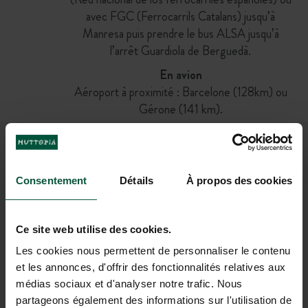
avec FGC (Ferrocarrils Catalans) jusqu’à
Manresa puis prendre le bus ALSA jusqu’à
l’arrêt Guardiola de Berguedà.
En avion
Aéroport à proximité : Barcelone (128km) ou
Gérone (141 km).
REJOIGNEZ NOTRE
Consentement
Détails
À propos des cookies
COMMUNAUTÉ
Pour être les premiers informés des actus et des
offres promotionnelles d'Huttopia !
Ce site web utilise des cookies.
Les cookies nous permettent de personnaliser le contenu
et les annonces, d'offrir des fonctionnalités relatives aux
médias sociaux et d'analyser notre trafic. Nous
partageons également des informations sur l'utilisation de