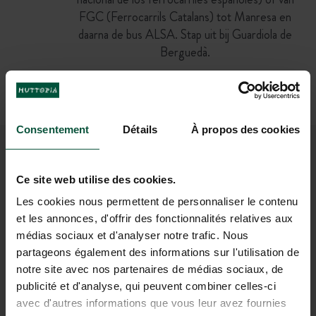
FGC (Ferrocarrils Catalans) tot Manresa en
daarna de bus ALSA. Stap uit bij Guardiola de
Berguedà.
Met het vliegtuig
Luchthavens in de buurt: Barcelona (128 km) of
Girona (141 km)
Consentement
Détails
À propos des cookies
WORD LID VAN ONZE
Ce site web utilise des cookies.
GEMEENSCHAP
Les cookies nous permettent de personnaliser le contenu
Om als eerste op de hoogte te zijn van Huttopia
et les annonces, d'offrir des fonctionnalités relatives aux
nieuws en speciale aanbiedingen!
médias sociaux et d'analyser notre trafic. Nous
partageons également des informations sur l'utilisation de
notre site avec nos partenaires de médias sociaux, de
publicité et d'analyse, qui peuvent combiner celles-ci
avec d'autres informations que vous leur avez fournies