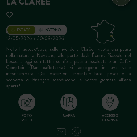
LA CLARÉE
Apertura
ESTATE
INVERNO
12/05/2026 > 20/09/2026
Nelle Hautes-Alpes, sulle rive della Clarée, vivete una pausa
nella natura a Névache, alle porte degli Écrins. Piazzole nel
bosco, alloggi con tutti i comfort, piscina riscaldata e un Café-
Comptoir (Bar caffetteria) vi accolgono in una valle
incontaminata. Qui, escursioni, mountain bike, pesca e la
scoperta di Briançon scandiscono le vostre giornate all’aria
aperta!
FOTO
MAPPA
ACCESSO
VIDEO
CAMPING