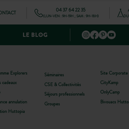
04 37 64 22 35
CONTACT
(LUN-VEN : 9H-19H ; SAM : 9H-18H)
DU 
amme Explorers
Site Corporate
Séminaires
s cadeaux
CityKamp
CSE & Collectivités
e
OnlyCamp
Séjours professionnels
ance annulation
Bivouacs Hutto
Groupes
tion Huttopia