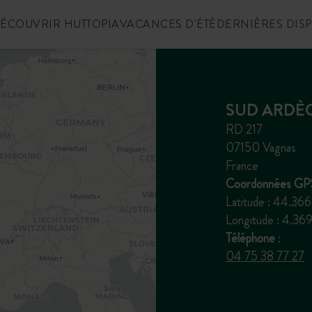
ÉCOUVRIR HUTTOPIA
VACANCES D'ÉTÉ
DERNIÈRES DIS
SUD ARDÈ
RD 217
07150 Vagnas
France
Coordonnées GPS
Latitude : 44.36
Longitude : 4.
Téléphone
:
04 75 38 77 27