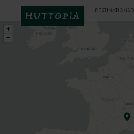
DESTINATIONS
D
+
−