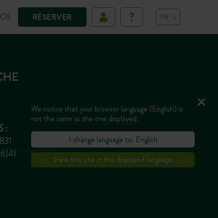
POS
RÉSERVER
FR
CHE
We notice that your browser language (English) is
not the same as the one displayed.
 :
I change language to: English
6831
369614899999988
View the site in the displayed language