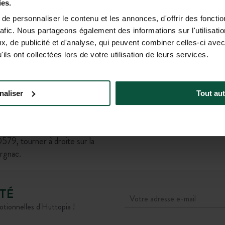
Gare SNC
ies.
sortie 18). Suivre Pierrelatte,
e personnaliser le contenu et les annonces, d'offrir des fonctio
Car régi
-Andéol, suivre Vallon Pont
rafic. Nous partageons également des informations sur l'utilisati
Départ de l’arrêt Pierrela
utes directions », puis suivre
, de publicité et d'analyse, qui peuvent combiner celles-ci avec
(1h20 à 1h
de Barjac pendant 3,5km.
ils ont collectées lors de votre utilisation de leurs services.
ion l’Aven d’Orgnac.
lès) :
agnas. A la sortie de Vagnas,
naliser
Tout aut
17 direction l’Aven d’Orgnac.
rection Pont-Saint-Esprit. Sur
 continuer sur la D979. Suivre
D579, tourner à droite sur la
rgnac.
TÉ
otionnelles d'Huttopia !