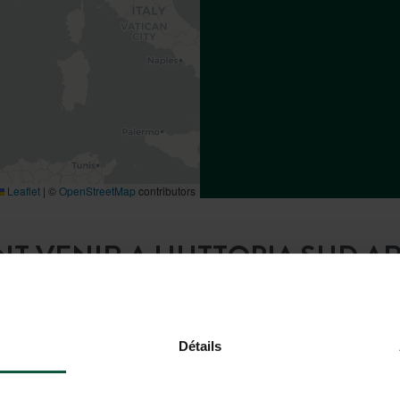
Leaflet
|
©
OpenStreetMap
contributors
 VENIR A HUTTOPIA SUD A
Détails