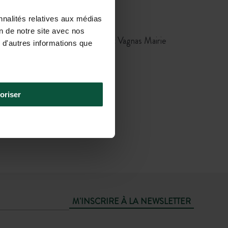
F de Pierrelatte (41,3 km)
Puis
nnalités relatives aux médias
onal Auvergne-Rhône-Alpes :
on de notre site avec nos
tte Gare SNCF → Arrivée à l’arrêt Vagnas Mairie
 d'autres informations que
40 de car + 20 min de marche)
OU
Taxi
(50 min)
oriser
M'INSCRIRE À LA NEWSLETTER