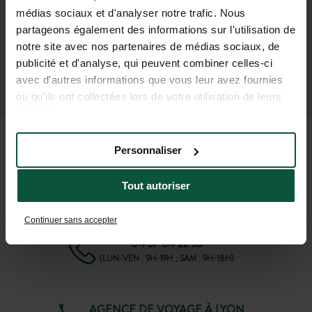
médias sociaux et d'analyser notre trafic. Nous
partageons également des informations sur l'utilisation de
notre site avec nos partenaires de médias sociaux, de
publicité et d'analyse, qui peuvent combiner celles-ci
M'INSCRIRE À LA NEWSLETTER
avec d'autres informations que vous leur avez fournies
ou qu'ils ont collectées lors de votre utilisation de leurs
services.
FAQ
Personnaliser
Tout autoriser
AIDE ET CONTACT
Continuer sans accepter
04 37 64 22 35
(LUN-VEN : 9H-19H ; SAM : 9H-18H)
AGENCE DE VOYAGE À LYON