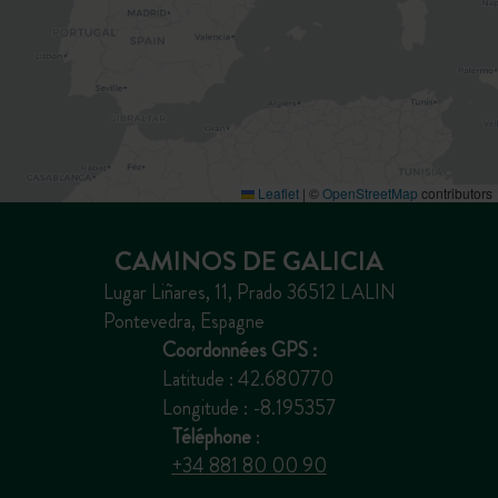
Leaflet
|
©
OpenStreetMap
contributors
CAMINOS DE GALICIA
Lugar Liñares, 11, Prado
36512 LALIN
Pontevedra, Espagne
Coordonnées GPS :
Latitude : 42.680770
Longitude : -8.195357
Téléphone
:
+34 881 80 00 90