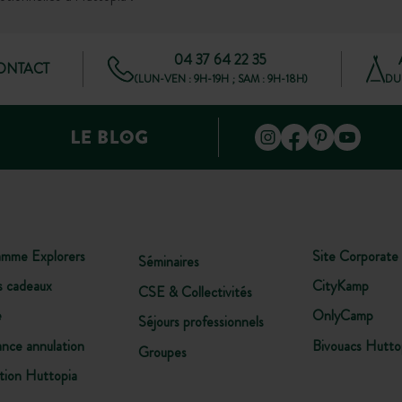
04 37 64 22 35
CONTACT
(LUN-VEN : 9H-19H ; SAM : 9H-18H)
DU 
amme Explorers
Site Corporate
Séminaires
s cadeaux
CityKamp
CSE & Collectivités
e
OnlyCamp
Séjours professionnels
ance annulation
Bivouacs Hutto
Groupes
tion Huttopia