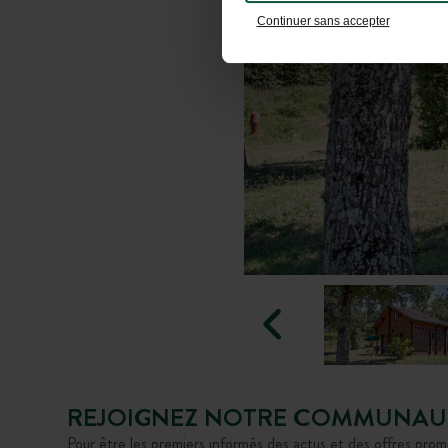
Continuer sans accepter
REJOIGNEZ NOTRE COMMUNAU
Pour être les premiers informés des actus et des offres prom