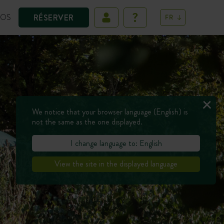
POS
RÉSERVER
FR
We notice that your browser language (English) is
not the same as the one displayed.
I change language to: English
View the site in the displayed language