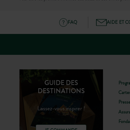
FAQ
AIDE ET 
GUIDE DES
Progr
DESTINATIONS
Carte
Press
Laissez-vous inspirer !
Assur
Fonda