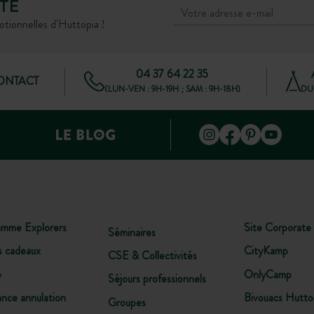
TÉ
otionnelles d'Huttopia !
04 37 64 22 35
CONTACT
(LUN-VEN : 9H-19H ; SAM : 9H-18H)
DU 
amme Explorers
Site Corporate
Séminaires
s cadeaux
CityKamp
CSE & Collectivités
e
OnlyCamp
Séjours professionnels
ance annulation
Bivouacs Hutto
Groupes