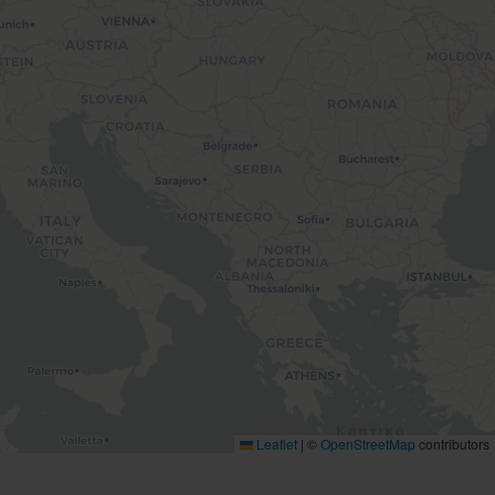
Leaflet
|
©
OpenStreetMap
contributors