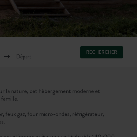
RECHERCHER
 sur la nature, cet hébergement moderne et
 famille.
, feux gaz, four micro-ondes, réfrigérateur,
as.
our l'espace nuit avec : un lit double 140x200