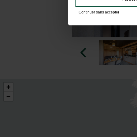
Continuer sans accepter
+
−