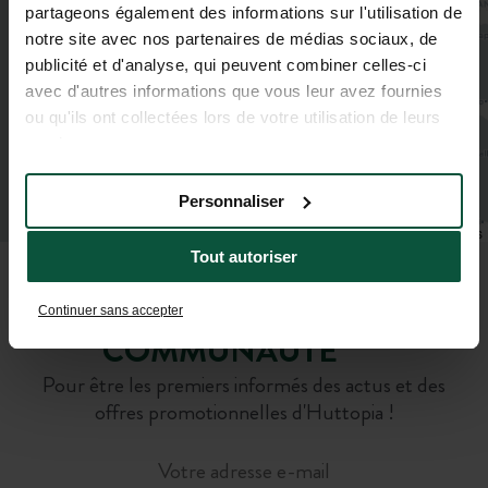
partageons également des informations sur l'utilisation de
notre site avec nos partenaires de médias sociaux, de
publicité et d'analyse, qui peuvent combiner celles-ci
avec d'autres informations que vous leur avez fournies
ou qu'ils ont collectées lors de votre utilisation de leurs
services.
Personnaliser
Leaflet
|
©
OpenStreetMap
contributors
Tout autoriser
REJOIGNEZ NOTRE
Continuer sans accepter
COMMUNAUTÉ
Pour être les premiers informés des actus et des
offres promotionnelles d'Huttopia !