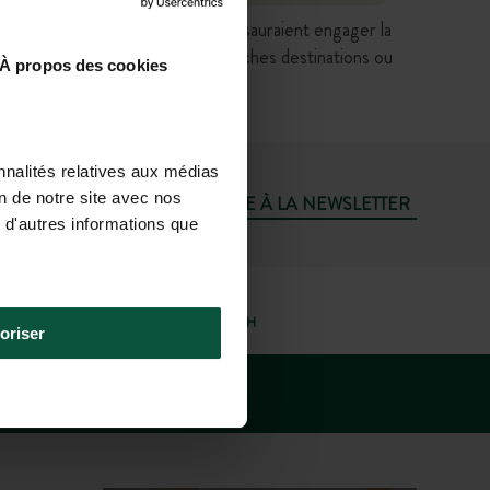
 aucune valeur contractuelle et ne sauraient engager la
vente, etc.) directement sur les fiches destinations ou
À propos des cookies
nnalités relatives aux médias
on de notre site avec nos
M'INSCRIRE À LA NEWSLETTER
 d'autres informations que
AGENCE DE VOYAGE À LYON
MARDI AU SAMEDI : 10H À 13H - 14H À 19H
oriser