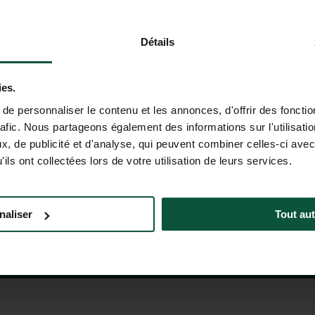
cielle est actuellement en version bêta. Les réponses fournies n’ont
er les informations importantes (prix, disponibilité, conditions de 
Détails
ies.
e personnaliser le contenu et les annonces, d'offrir des fonctio
TÉ
rafic. Nous partageons également des informations sur l'utilisati
otionnelles d'Huttopia !
, de publicité et d'analyse, qui peuvent combiner celles-ci avec
ils ont collectées lors de votre utilisation de leurs services.
04 37 64 22 35
CONTACT
(LUN-VEN : 9H-19H ; SAM : 9H-18H)
DU 
naliser
Tout aut