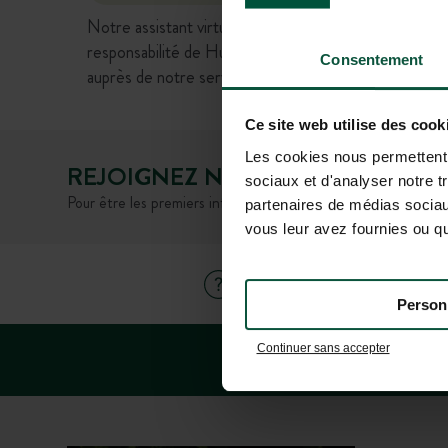
Notre assistant virtuel basé sur l’intelligence artifi
responsabilité de Huttopia. Nous vous invitons à vérifi
Consentement
auprès de notre service client.
Ce site web utilise des cook
Les cookies nous permettent d
REJOIGNEZ NOTRE COMMUNAU
sociaux et d'analyser notre t
Pour être les premiers informés des actus et des offres prom
partenaires de médias sociaux
vous leur avez fournies ou qu'
FAQ
AIDE ET 
Person
Continuer sans accepter