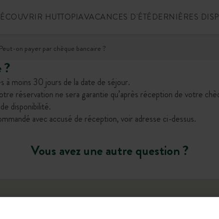
ÉCOUVRIR HUTTOPIA
VACANCES D'ÉTÉ
DERNIÈRES DIS
Peut-on payer par chèque bancaire ?
 ?
s à moins 30 jours de la date de séjour.
tre réservation ne sera garantie qu’après réception de votre chè
e disponibilité.
ommandé avec accusé de réception, voir adresse ci-dessus.
Vous avez une autre question ?