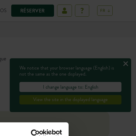
POS
RÉSERVER
FR
que
We notice that your browser language (English) is
not the same as the one displayed.
I change language to: English
View the site in the displayed language