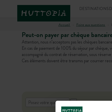
DESTINATIONS
D
Accueil
Foire aux questions
Peut-on payer par chèque bancaire
Attention, nous n’acceptons pas les chèques bancaire
En cas de paiement de 100% du séjour par chèque, vo
accompagné du contrat de réservation, sous réserve d
Ces éléments doivent être transmis par courrier rec