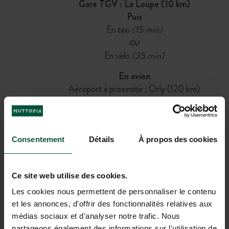
Gare TGV : La Loupe (10 km)
Puis
En taxi
(15 min)
OU
En vélo
(35 min)
En avion
Aéroport à proximité : Orly (120 km)
REJOIGNEZ NOTRE
Consentement
Détails
À propos des cookies
COMMUNAUTÉ
Pour être les premiers informés des actus et des
Ce site web utilise des cookies.
offres promotionnelles d'Huttopia !
Les cookies nous permettent de personnaliser le contenu
et les annonces, d'offrir des fonctionnalités relatives aux
médias sociaux et d'analyser notre trafic. Nous
partageons également des informations sur l'utilisation de