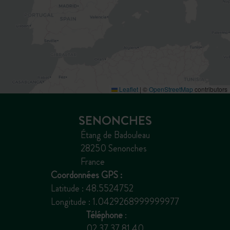
Leaflet
|
©
OpenStreetMap
contributors
SENONCHES
Étang de Badouleau
28250 Senonches
France
Coordonnées GPS :
Latitude : 48.5524752
Longitude : 1.0429268999999977
Téléphone
:
02 37 37 81 40