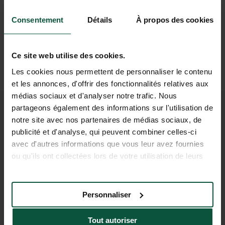
(15 min)
Consentement
Détails
À propos des cookies
En avion
Aéroport de Grenoble
(140 km)
Puis
Ce site web utilise des cookies.
Voiture ou Taxi
Les cookies nous permettent de personnaliser le contenu
(2h50)
et les annonces, d'offrir des fonctionnalités relatives aux
médias sociaux et d'analyser notre trafic. Nous
partageons également des informations sur l'utilisation de
REJOIGNEZ NOTRE
notre site avec nos partenaires de médias sociaux, de
publicité et d'analyse, qui peuvent combiner celles-ci
COMMUNAUTÉ
avec d'autres informations que vous leur avez fournies
Pour être les premiers informés des actus et des
ou qu'ils ont collectées lors de votre utilisation de leurs
offres promotionnelles d'Huttopia !
services.
Personnaliser
Tout autoriser