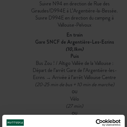
Suivre N94 en direction de Rue des
Giraudes/D994E à L’Argentière-la-Bessée.
Suivre D994E en direction du camping à
Vallouise-Pelvoux
En train
Gare SNCF de Argentière-Les-Ecrins
(10,1km)
Puis
Bus Zou ! / Altigo Vallée de la Vallouise :
Départ de l’arrêt Gare de l’Argentière-les-
Ecrins → Arrivée à l’arrêt Vallouise Centre
(20-25 min de bus + 10 min de marche)
OU
Vélo
(27 min)
OU
Taxi