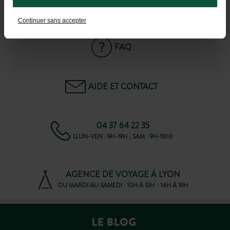
M'INSCRIRE À LA NEWSLETTER
Continuer sans accepter
FAQ
AIDE ET CONTACT
04 37 64 22 35
(LUN-VEN : 9H-19H ; SAM : 9H-18H)
AGENCE DE VOYAGE À LYON
DU MARDI AU SAMEDI : 10H À 13H - 14H À 19H