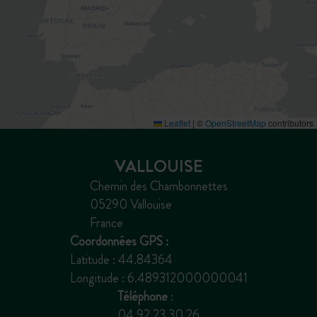
Leaflet
|
©
OpenStreetMap
contributors
VALLOUISE
Chemin des Chambonnettes
05290 Vallouise
France
Coordonnées GPS :
Latitude : 44.84364
Longitude : 6.489312000000041
Téléphone
:
04 92 23 30 26