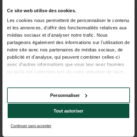
(2h)
Ce site web utilise des cookies.
Les cookies nous permettent de personnaliser le contenu
REJOIGNEZ NOTRE
et les annonces, d'offrir des fonctionnalités relatives aux
médias sociaux et d'analyser notre trafic. Nous
COMMUNAUTÉ
partageons également des informations sur l'utilisation de
Pour être les premiers informés des actus et des
notre site avec nos partenaires de médias sociaux, de
offres promotionnelles d'Huttopia !
publicité et d'analyse, qui peuvent combiner celles-ci
avec d'autres informations que vous leur avez fournies
ou qu'ils ont collectées lors de votre utilisation de leurs
services.
M'INSCRIRE À LA NEWSLETTER
Personnaliser
Tout autoriser
FAQ
Continuer sans accepter