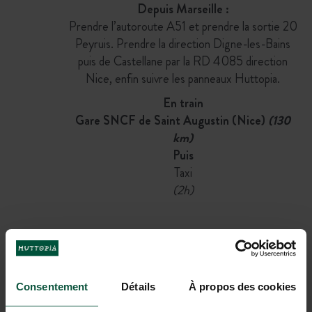
Depuis Marseille :
Prendre l’autoroute A51 et prendre la sortie 20
Peyruis. Prendre la direction Digne-les-Bains
puis de Castellane par la RD 4085 direction
Nice, enfin suivre les panneaux Huttopia.
En train
Gare SNCF de Saint Augustin (Nice)
(130
km)
Puis
Taxi
(2h)
En avion
Aéroport à proximité : Nice
(100km)
Puis
Consentement
Détails
À propos des cookies
Taxi