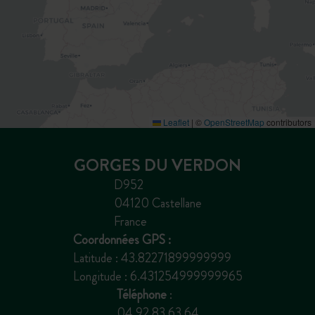
Leaflet
|
©
OpenStreetMap
contributors
GORGES DU VERDON
D952
04120 Castellane
France
Coordonnées GPS :
Latitude : 43.82271899999999
Longitude : 6.431254999999965
Téléphone
:
04 92 83 63 64