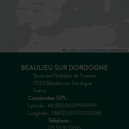
Leaflet
|
©
OpenStreetMap
contributors
BEAULIEU SUR DORDOGNE
Boulevard Rodolphe de Turenne
19120 Beaulieu sur Dordogne
France
Coordonnées GPS :
Latitude : 44.98004599999999
Longitude : 1.8412130000000388
Téléphone
:
05 55 91 02 65