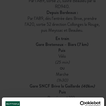
Par l’A89, sortie 21, suivre Beaulieu par la
RD940.
Depuis Bordeaux :
Par l’A89, dès l’entrée dans Brive, prendre
l’A20, sortie 52 direction Collonges la Rouge,
puis Meyssac et Beaulieu.
En train
Gare Bretenoux – Biars (7 km)
Puis
Vélo
(25 min)
OU
Marche
(1h30)
Gare SNCF Brive la Gaillarde
(40km)
Puis
Bus régional 222 :
Départ à l’arrêt Gare Routière Brive-La-