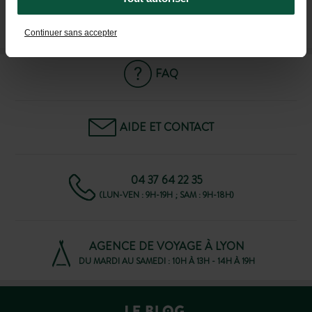
M'INSCRIRE À LA NEWSLETTER
Continuer sans accepter
FAQ
AIDE ET CONTACT
04 37 64 22 35
(LUN-VEN : 9H-19H ; SAM : 9H-18H)
AGENCE DE VOYAGE À LYON
DU MARDI AU SAMEDI : 10H À 13H - 14H À 19H