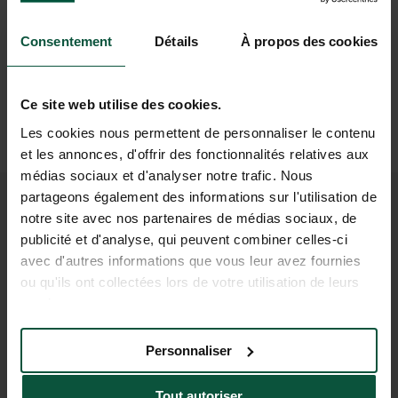
Gaillarde → Arrivée à l’arrêt Beaulieu Bourg
(1h15 de bus + 10 min de marche)
Consentement
Détails
À propos des cookies
En avion
Aéroport à proximité : Brive (44 km)
Ce site web utilise des cookies.
Puis
Voiture ou taxi
Les cookies nous permettent de personnaliser le contenu
(50 min)
et les annonces, d'offrir des fonctionnalités relatives aux
médias sociaux et d'analyser notre trafic. Nous
partageons également des informations sur l'utilisation de
REJOIGNEZ NOTRE
notre site avec nos partenaires de médias sociaux, de
publicité et d'analyse, qui peuvent combiner celles-ci
COMMUNAUTÉ
avec d'autres informations que vous leur avez fournies
ou qu'ils ont collectées lors de votre utilisation de leurs
Pour être les premiers informés des actus et des
services.
offres promotionnelles d'Huttopia !
Personnaliser
Tout autoriser