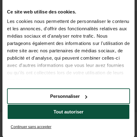
VALIDER
Ce site web utilise des cookies.
Les cookies nous permettent de personnaliser le contenu
REJOIGNEZ NOTRE
et les annonces, d'offrir des fonctionnalités relatives aux
médias sociaux et d'analyser notre trafic. Nous
COMMUNAUTÉ
partageons également des informations sur l'utilisation de
Pour être les premiers informés des actus et des
notre site avec nos partenaires de médias sociaux, de
offres promotionnelles d'Huttopia !
publicité et d'analyse, qui peuvent combiner celles-ci
avec d'autres informations que vous leur avez fournies
ou qu'ils ont collectées lors de votre utilisation de leurs
services.
M'INSCRIRE À LA NEWSLETTER
Personnaliser
Tout autoriser
FAQ
Continuer sans accepter