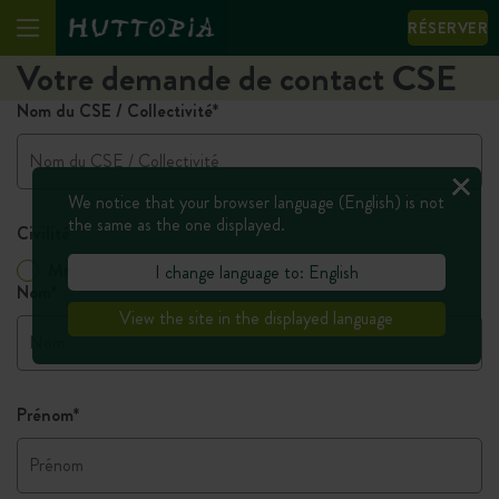
RÉSERVER
Votre demande de contact CSE
Nom du CSE / Collectivité
*
We notice that your browser language (English) is not
the same as the one displayed.
Civilité
Mme / Mlle
Monsieur
I change language to: English
Nom
*
View the site in the displayed language
Prénom
*