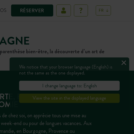
POS
RÉSERVER
FR
PAGNE
 parenthèse bien-être, la découverte d’un art de
We notice that your browser language (English) is
not the same as the one displayed.
I change language to: English
TE, PATRIMOINE ET
View the site in the displayed language
OMIE
 de chez soi, on apprécie tous une mise au
n week-end ou pour de longues vacances. Aux
mandie, en Bourgogne, Provence ou