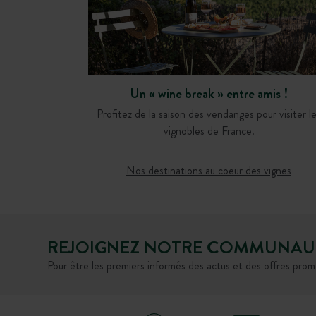
27/09/2026
01/11/2026
27/09/2026
27/09/2026
Campagne
Campagne
Patrimoine
Forêt
Patrimoine
Patrimoine
Historique
Vélo électrique
Rivière
Patrimoine
Terroir
Vignoble
Dans un havre de paix typiquement
Destination Périgord ! Campez au pl
Perché sur les hauteurs de Saumur
Pour les adeptes de baignades, de
normand, le Camping Huttopia
près de la cité médiévale de…
avec une vue imprenable sur la…
balades et de farniente bercé par…
Un « wine break » entre amis !
Calvados-Normandie, vous…
Profitez de la saison des vendanges pour visiter l
DÉCOUVRIR
DÉCOUVRIR
DÉCOUVRIR
DÉCOUVRIR
vignobles de France.
RÉSERVER
RÉSERVER
RÉSERVER
RÉSERVER
Nos destinations au coeur des vignes
REJOIGNEZ NOTRE COMMUNAU
Pour être les premiers informés des actus et des offres prom