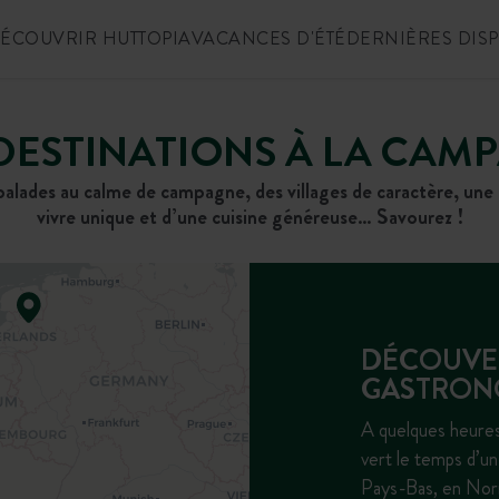
ÉCOUVRIR HUTTOPIA
VACANCES D'ÉTÉ
DERNIÈRES DIS
DESTINATIONS À LA CAM
 balades au calme de campagne, des villages de caractère, une
vivre unique et d’une cuisine généreuse… Savourez !
DÉCOUVER
GASTRON
A quelques heures
vert le temps d’u
Pays-Bas, en Nor