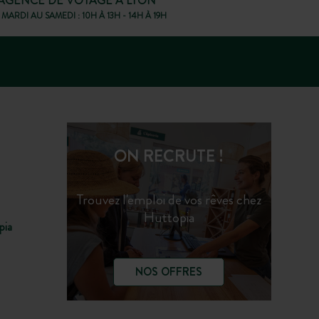
AGENCE DE VOYAGE À LYON
MARDI AU SAMEDI : 10H À 13H - 14H À 19H
ON RECRUTE !
Trouvez l'emploi de vos rêves chez
Huttopia
pia
NOS OFFRES