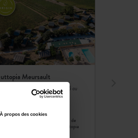
uttopia Meursault
-
urgogne - Jura
Du 02/04/2026 au
1/11/2026
Campagne
Terroir
Vignoble
À propos des cookies
Campez au cœur du vignoble de
Bourgogne, au camping Huttopia
Meursault. Un…