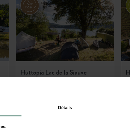
Huttopia Lac de la Siauve
H
-
26
Rhône - Auvergne
Du 16/04/2026 au
Bo
27/09/2026
0
Campagne
Lac
Piscine
Détails
Un séjour au cœur de l’Auvergne et en
bord de lac !…
ies.