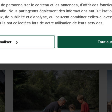
e personnaliser le contenu et les annonces, d'offrir des fonctio
DÉCOUVRIR
rafic. Nous partageons également des informations sur l'utilisati
, de publicité et d'analyse, qui peuvent combiner celles-ci avec
RÉSERVER
ils ont collectées lors de votre utilisation de leurs services.
naliser
Tout aut
EXPÉRIENCES À VIVRE À LA CAMPAGN
Huttopia Etang de Fouché
Huttopia La Plage Blanche
Huttopia Le Moulin
Huttopia Royat
H
H
H
H
u
Bourgogne - Jura
Bourgogne - Jura
Drôme - Ardèche
Rhône - Auvergne
Du 02/04/2026 au
Du 23/04/2026 au
Du 30/04/2026 au
Du 02/04/2026 au
B
P
R
E