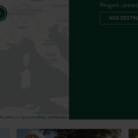
Périgord… prenez 
4
NOS DESTIN
Leaflet
|
©
OpenStreetMap
contributors