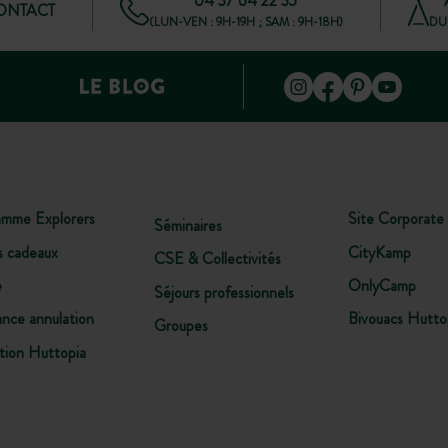
04 37 64 22 35
CONTACT
(LUN-VEN : 9H-19H ; SAM : 9H-18H)
DU 
amme Explorers
Site Corporate
Séminaires
s cadeaux
CityKamp
CSE & Collectivités
e
OnlyCamp
Séjours professionnels
ance annulation
Bivouacs Hutto
Groupes
tion Huttopia