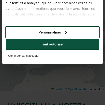
publicité et d'analyse, qui peuvent combiner celles-ci
avec d'autres informations que vous leur avez fournies
ou qu'ils ont collectées lors de votre utilisation de leurs
services.
2
Personnaliser
Tout autoriser
Continuer sans accepter
Leaflet
|
©
OpenStreetMap
contributors