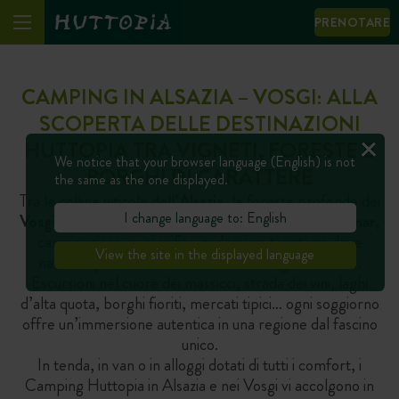
PRENOTARE
CAMPING IN ALSAZIA – VOSGI: ALLA
SCOPERTA DELLE DESTINAZIONI
HUTTOPIA TRA VIGNETI, FORESTE E
We notice that your browser language (English) is not
BORGHI DI CARATTERE
the same as the one displayed.
Tra le colline viticole dell’
Alsazia
, le foreste profonde dei
I change language to: English
Vosgi
e città emblematiche come
Strasburgo
o
Colmar
,
campeggiare qui significa godersi un territorio dove
View the site in the displayed language
natura e patrimonio si fondono meravigliosamente.
Escursioni nel cuore dei massicci, strada dei vini, laghi
d’alta quota, borghi fioriti, mercati tipici… ogni soggiorno
offre un’immersione autentica in una regione dal fascino
unico.
In tenda, in van o in alloggi dotati di tutti i comfort, i
Camping Huttopia in Alsazia e nei Vosgi vi accolgono in