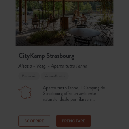
CityKamp Strasbourg
Alsazia - Vosgi
Aperto tutto l'anno
-
Patrimonio
Vicino alla città
Aperto tutto l'anno, il Camping de
Strasbourg offre un ambiente
naturale ideale per rilassarsi
rimanendo vicini alla città. Situato nel
quartiere di Montagne Verte, lungo il
fiume, accedete facilmente al centro
SCOPRIRE
PRENOTARE
grazie alle piste ciclabili, ai trasporti
pubblici e alla stazione nelle