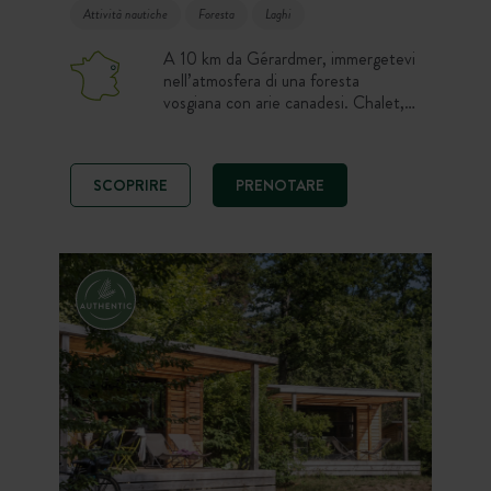
Attività nautiche
Foresta
Laghi
A 10 km da Gérardmer, immergetevi
nell’atmosfera di una foresta
vosgiana con arie canadesi. Chalet,
cahuttes, tende e piazzole vi
accolgono a 650 m di altitudine. Tra
laghi di montagna, cascate, la Route
SCOPRIRE
PRENOTARE
des Crêtes, escursioni, piscina e Spa
nella Foresta, assaporate i Vosgi
all’aria aperta!