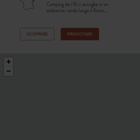
Camping de l'Ill vi accoglie in un
ambiente verde lungo il fiume.
Piazzole spaziose o alloggi
completamente attrezzati vi
permettono di godere della
SCOPRIRE
PRENOTARE
tranquillità e della natura mentre
esplorate Colmar e i suoi dintorni.
+
−