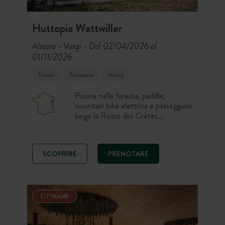
Huttopia Wattwiller
Alsazia - Vosgi
Dal 02/04/2026 al
-
01/11/2026
Foresta
Patrimonio
Hiking
Piscine nella foresta, paddle,
mountain bike elettrica e passeggiate
lungo la Route des Crêtes
scandiscono le giornate al Camping
Huttopia Wattwiller. Tra il Parc des
Ballons des Vosges, la strada del vino
SCOPRIRE
PRENOTARE
e i borghi alsaziani, sistematevi in un
chalet, una cahutte, una roulotte,
una tenda o una piazzola per una
pausa nella natura e nel terroir.
CITYKAMP