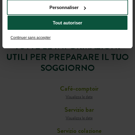
Personnaliser
Tout autoriser
Continuer sans accepter
TUTTE LE INFORMAZIONI
UTILI PER PREPARARE IL TUO
SOGGIORNO
Café-comptoir
Visualizza le date
Servizio bar
Visualizza le date
Servizio colazione