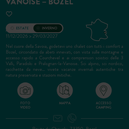
VANOISE – BOZEL
Apertura
ESTATE
INVERNO
11/12/2026 > 29/03/2027
Nel cuore della Savoia, godetevi uno chalet con tutti i comfort a
Bozel, circondato da abeti innevati, con vista sulle montagne e
accesso rapido a Courchevel e ai comprensori sciistici delle 3
Valli, Paradiski e Pralognan-la-Vanoise. Sci alpino, sci nordico,
racchette da neve… vivete vacanze invernali autentiche tra
natura preservata e stazioni mitiche.
FOTO
MAPPA
ACCESSO
VIDEO
CAMPING
Route du Chevelu, 73350, Bozel