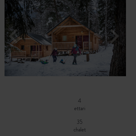
4
ettari
35
chalet