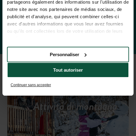
partageons également des informations sur l'utilisation de
notre site avec nos partenaires de médias sociaux, de
publicité et d'analyse, qui peuvent combiner celles-ci
Tariffe e disponibilità
avec d'autres informations que vous leur avez fournies
ou qu'ils ont collectées lors de votre utilisation de leurs
services.
Personnaliser
Tout autoriser
Continuer sans accepter
Attività di montagna