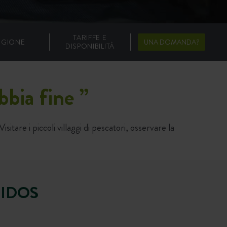
TARIFFE E
EGIONE
UNA DOMANDA?
DISPONIBILITÀ
bbia fine
”
tare i piccoli villaggi di pescatori, osservare la
BIDOS