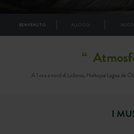
BENVENUTO
ALLOGGI
NUOT
“
Atmosfe
A 1 ora a nord di Lisbona, Huttopia Lagoa de Óbid
I MU