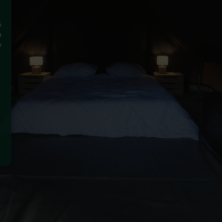
i
a
u