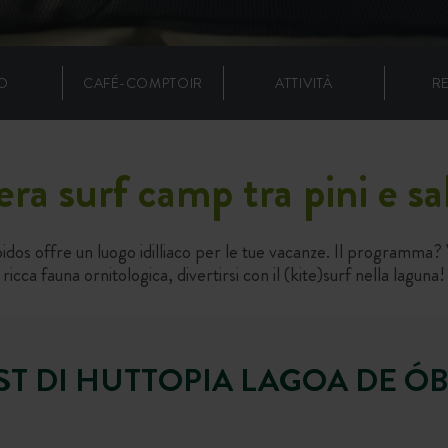
O
CAFÉ-COMPTOIR
ATTIVITÀ
R
ra surf camp tra pini e sa
os offre un luogo idilliaco per le tue vacanze. Il programma? Visi
ricca fauna ornitologica, divertirsi con il (kite)surf nella laguna!
ST DI HUTTOPIA LAGOA DE Ó