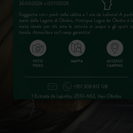
26/03/2026 > 01/11/2026
Soggiorna con i piedi nella sabbia a 1 ora da Lisbona! A poch
metri dalla Laguna di Óbidos, Huttopia Lagoa de Óbidos è l
meta ideale per chi ama le attività in acqua e gli sport s
tavola. Atmosfera surf camp garantita!
FOTO
MAPPA
ACCESSO
VIDEO
CAMPING
+351 308 812 128
1 Estrada da Lapinha, 2510-662, Vau-Obidos