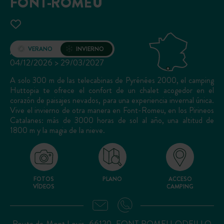
FONT-ROMEU
Apertura
VERANO
INVIERNO
04/12/2026 > 29/03/2027
A solo 300 m de las telecabinas de Pyrénées 2000, el camping
Huttopia te ofrece el confort de un chalet acogedor en el
corazón de paisajes nevados, para una experiencia invernal única.
Vive el invierno de otra manera en Font-Romeu, en los Pirineos
Catalanes: más de 3000 horas de sol al año, una altitud de
1800 m y la magia de la nieve.
FOTOS
PLANO
ACCESO
VÍDEOS
CAMPING
Route de Mont Louis, 66120, FONT ROMEU ODEILLO