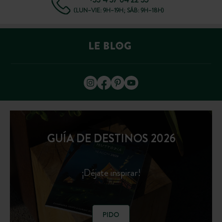
(LUN–VIE: 9H–19H; SÁB: 9H–18H)
GUÍA DE DESTINOS 2026
¡Déjate inspirar!
PIDO