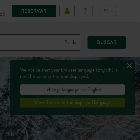
RESERVAR
ES
ES
BUSCAR
We notice that your browser language (English) is
not the same as the one displayed.
I change language to: English
View the site in the displayed language