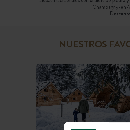
aldeas tradicionales con chalets de piedra 
Champagny-en-Vano
Descubre 
NUESTROS FAVO