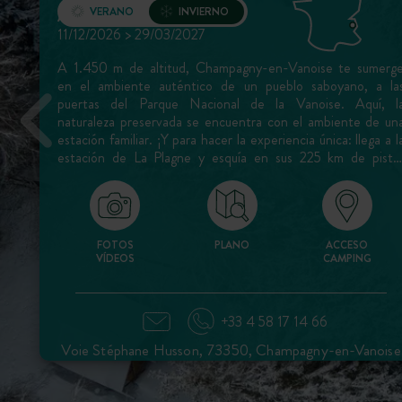
VERANO
INVIERNO
Apertura
11/12/2026 > 29/03/2027
A 1.450 m de altitud, Champagny-en-Vanoise te sumerg
en el ambiente auténtico de un pueblo saboyano, a la
puertas del Parque Nacional de la Vanoise. Aquí, l
naturaleza preservada se encuentra con el ambiente de un
estación familiar. ¡Y para hacer la experiencia única: llega a l
estación de La Plagne y esquía en sus 225 km de pista
adaptadas a todos los niveles!
FOTOS
PLANO
ACCESO
VÍDEOS
CAMPING
+33 4 58 17 14 66
Voie Stéphane Husson, 73350, Champagny-en-Vanoise