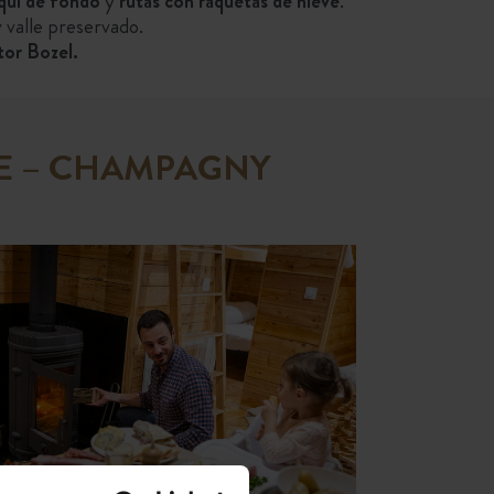
quí de fondo
y
rutas con raquetas de nieve
.
 valle preservado.
tor Bozel.
SE – CHAMPAGNY