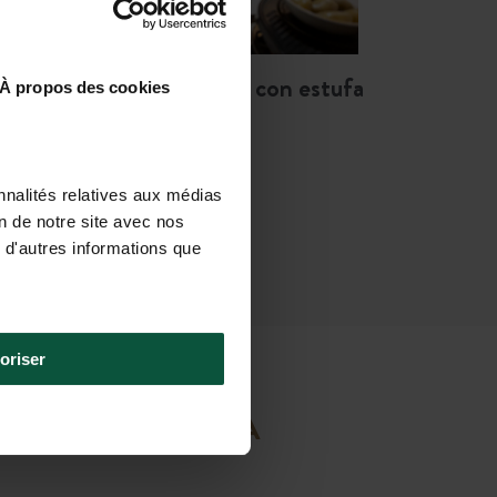
 comodidad
de un chalet con estufa
À propos des cookies
de leña
nnalités relatives aux médias
on de notre site avec nos
 d'autres informations que
oriser
AR LA ESTANCIA