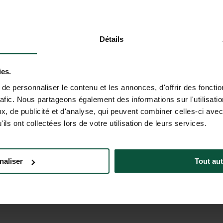
Acceso rápido y fácil al dominio
La
Détails
a
esquiable
La Plagne – Paradiski
, a solo
das
unos minutos de los telecabinas
ies.
e personnaliser le contenu et les annonces, d'offrir des fonctio
rafic. Nous partageons également des informations sur l'utilisati
, de publicité et d'analyse, qui peuvent combiner celles-ci avec
ils ont collectées lors de votre utilisation de leurs services.
RESERVA TU ESTANCIA
naliser
Tout aut
MACIÓN PRÁCTICA PARA PREPAR