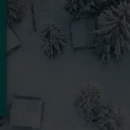
e
s
a
a
a
s