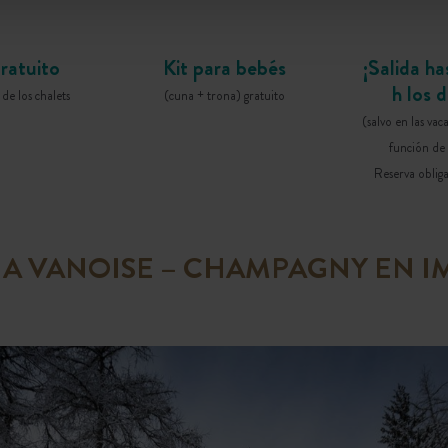
ratuito
Kit para bebés
¡Salida ha
h los 
de los chalets
(cuna + trona) gratuito
(salvo en las vac
función de 
Reserva obliga
A VANOISE – CHAMPAGNY EN 