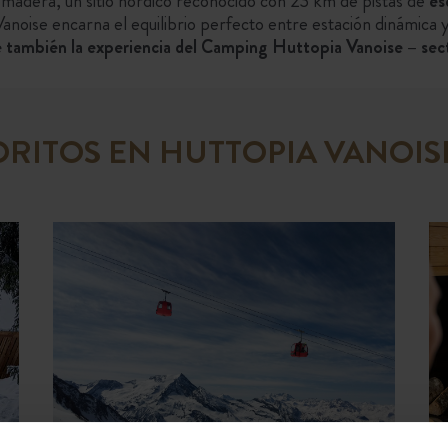
y madera, un sitio nórdico reconocido con 23 km de pistas de
es
ise encarna el equilibrio perfecto entre estación dinámica y
también la experiencia del Camping Huttopia Vanoise – sec
RITOS EN HUTTOPIA VANOI