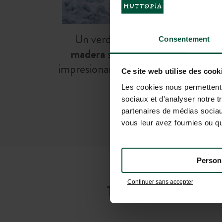
Un verdadero
chalet privado de
Consentement
madera
solo para ti, con una vist
impresionante de las cumbres neva
Ce site web utilise des cook
de Saboya
Les cookies nous permettent d
sociaux et d'analyser notre t
partenaires de médias sociaux
vous leur avez fournies ou qu'
Person
Continuer sans accepter
TODA LA INFOR