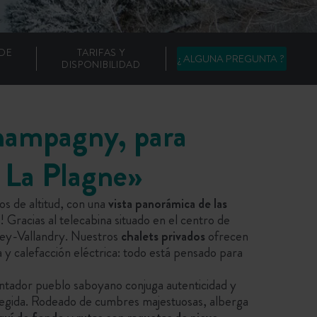
 DE
TARIFAS Y
¿ ALGUNA PREGUNTA ?
DISPONIBILIDAD
Champagny, para
e La Plagne»
s de altitud, con una
vista panorámica de las
! Gracias al telecabina situado en el centro de
isey-Vallandry. Nuestros
chalets privados
ofrecen
a y calefacción eléctrica: todo está pensado para
antador pueblo saboyano conjuga autenticidad y
tegida. Rodeado de cumbres majestuosas, alberga