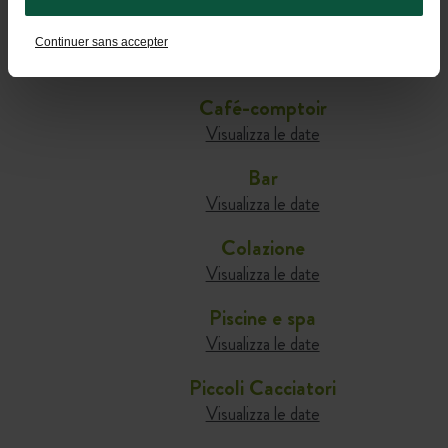
UTILI PER PREPARARE IL TUO
SOGGIORNO
Continuer sans accepter
Café-comptoir
Visualizza le date
Bar
Visualizza le date
Colazione
Visualizza le date
Piscine e spa
Visualizza le date
Piccoli Cacciatori
Visualizza le date