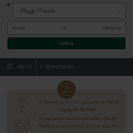
CERCA
MENU
BENVENUTO
Un dominio di 19 ettari alle porte del
Parco
regionale del Pilat
Un
panorama eccezionale sulla valle del
Rodano
da contemplare dalla terrazza del