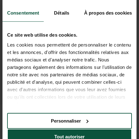
Consentement
Détails
À propos des cookies
Ce site web utilise des cookies.
L’area di balneazione con una
I
famosi vigneti
a pochi passi:
piscina
Les cookies nous permettent de personnaliser le contenu
Condrieu, Côte-Rôtie, Saint-Joseph
coperta riscaldata
e una
piscina
et les annonces, d'offrir des fonctionnalités relatives aux
médias sociaux et d'analyser notre trafic. Nous
esterna.
partageons également des informations sur l'utilisation de
notre site avec nos partenaires de médias sociaux, de
publicité et d'analyse, qui peuvent combiner celles-ci
avec d'autres informations que vous leur avez fournies
ou qu'ils ont collectées lors de votre utilisation de leurs
services.
Personnaliser
TUTTE LE INFORMAZIONI
Tout autoriser