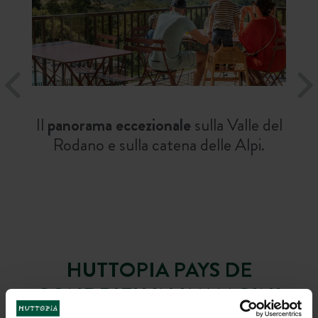
Il
panorama eccezionale
sulla Valle del
Rodano e sulla catena delle Alpi.
HUTTOPIA PAYS DE
CONDRIEU IN IMMAGINI