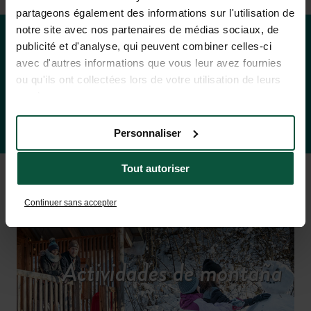
partageons également des informations sur l'utilisation de
notre site avec nos partenaires de médias sociaux, de
publicité et d'analyse, qui peuvent combiner celles-ci
avec d'autres informations que vous leur avez fournies
Tarifas y disponibilidad
ou qu'ils ont collectées lors de votre utilisation de leurs
services.
Personnaliser
Tout autoriser
Continuer sans accepter
Actividades de montaña